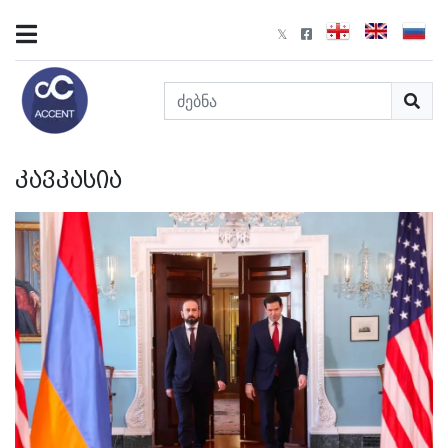
კავკასია