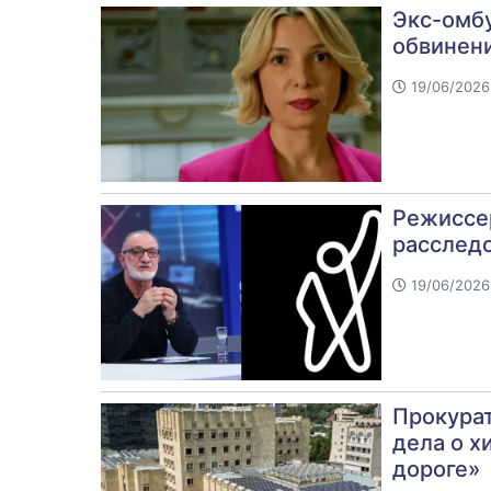
Экс-омбу
обвинени
19/06/2026
Режиссер
расследо
19/06/2026
Прокура
дела о х
дороге»