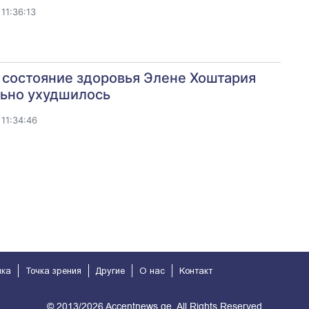
11:36:13
 состояние здоровья Элене Хоштария
льно ухудшилось
11:34:46
ика
Точка зрения
Другие
О нас
Kонтакт
© 2013/2026 Accentnews.ge. All Rights Reserved