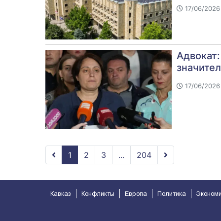
17/06/2026 
Адвокат:
значите
17/06/2026 
1
2
3
...
204
Кавказ
Конфликты
Европа
Политика
Эконом