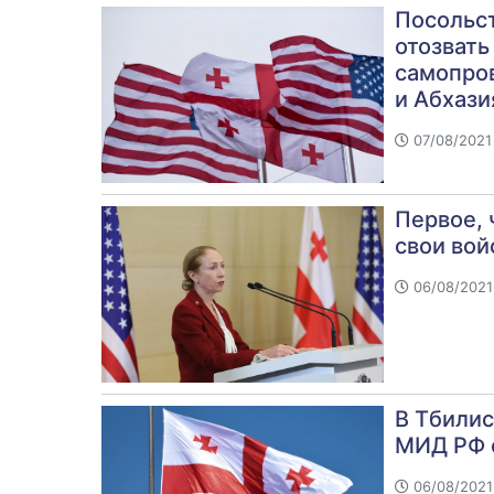
Посольс
отозвать
самопро
и Абхази
07/08/2021
Первое, 
свои вой
06/08/2021
В Тбили
МИД РФ о
06/08/2021 