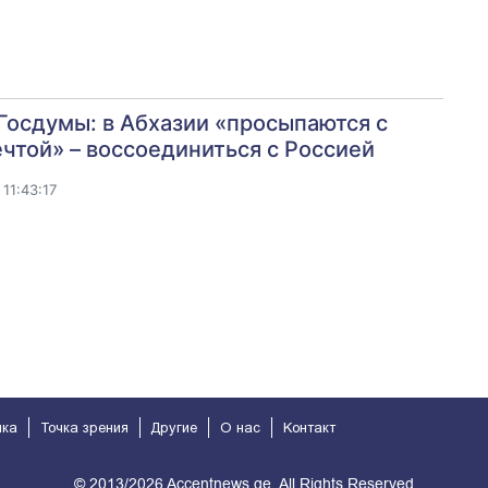
Госдумы: в Абхазии «просыпаются с
чтой» – воссоединиться с Россией
11:43:17
ика
Точка зрения
Другие
О нас
Kонтакт
© 2013/2026 Accentnews.ge. All Rights Reserved