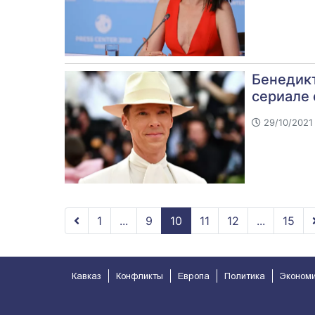
Бенедикт
сериале 
29/10/2021
1
...
9
10
11
12
...
15
Кавказ
Конфликты
Европа
Политика
Эконом