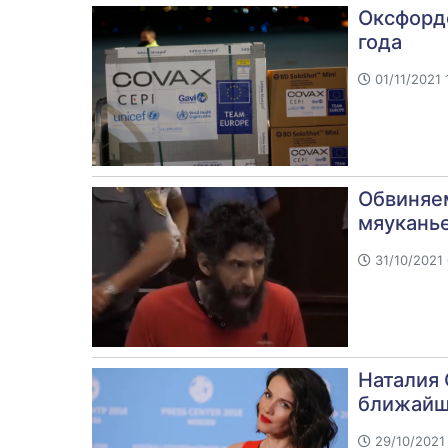
Оксфордс
года
01/11/2021 
Обвиняем
мяукань
31/10/2021 
Наталия 
ближайш
29/10/2021 