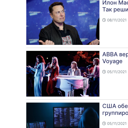
Илон Мас
Так реши
08/11/2021 
АВВА вер
Voyage
05/11/2021 
США обещ
группиро
05/11/2021 