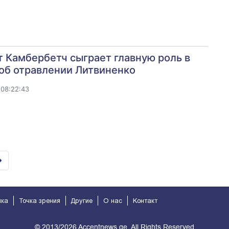
 Камбербетч сыграет главную роль в
об отравлении Литвиненко
 08:22:43
ика
Точка зрения
Другие
О нас
Kонтакт
© 2013/2026 Accentnews.ge. All Rights Reserved