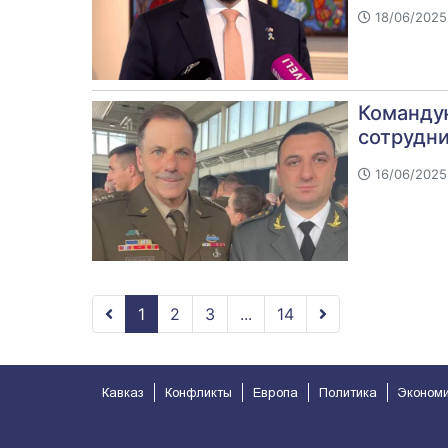
18/06/2025 
Команду
сотрудн
16/06/2025
1
2
3
...
14
Кавказ
Конфликты
Европа
Политика
Эконом