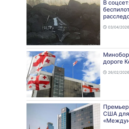
В соцсет
беспило
расслед
03/04/2026 
Миноборо
дороге 
26/02/2026
Премьер 
США для
«Междун