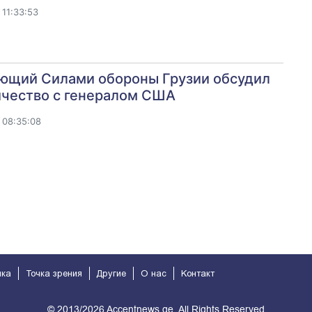
11:33:53
ющий Силами обороны Грузии обсудил
ичество с генералом США
 08:35:08
ика
Точка зрения
Другие
О нас
Kонтакт
© 2013/2026 Accentnews.ge. All Rights Reserved