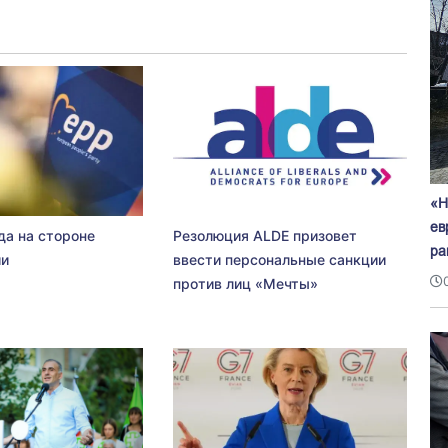
«Н
ев
да на стороне
Резолюция ALDE призовет
ра
ии
ввести персональные санкции
против лиц «Мечты»