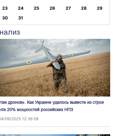
23
24
25
26
27
28
29
30
31
нализ
таи дронов». Как Украине удалось вывести из строя
чти 20% мощностей российских НПЗ
04/09/2025 12:36:58