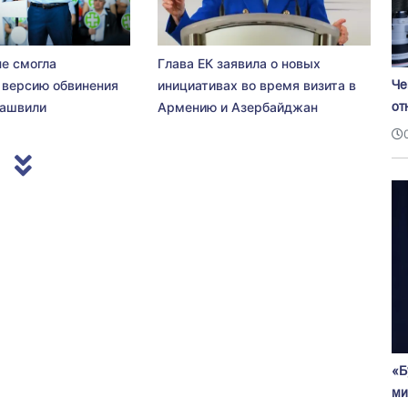
не смогла
Глава ЕК заявила о новых
Че
 версию обвинения
инициативах во время визита в
от
сашвили
Армению и Азербайджан
«Б
ми