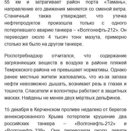
55 км и затрагивает район порта «Тамань»,
направление его движения меняется со сменой ветра.
Станичный также утверждает, что утечка
нефтепродуктов произошла только с одного
потерпевшего аварию танкера – «Волгонефть-212». Он
переводил около 4 тысяч тонн мазута, примерно
столько же было на другом танкере.
Роспотребнадзор отчитался, что содержание
загрязняющих веществ в воздухе в районе пляжей
Темрюкского района не превышает нормативы. Однако
ранее местные жители жаловались, что из-за запаха
нефти невозможно дышать, возникает резь в глазах и
тошнота. Спасатели и волонтеры работают в защитных
масках. Найдены не менее двух мёртвых дельфинов.
15 декабря в Керченском проливе недалеко от берегов
аннексированного Крыма потерпели крушение два
российских танкера – «Волгонефть-212» и
«Волгонефть-239». Они перевозили около девяти