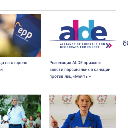
შ
да на стороне
Резолюция ALDE призовет
ии
ввести персональные санкции
против лиц «Мечты»