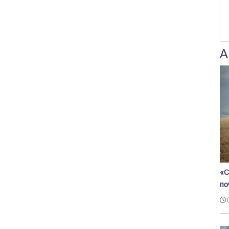
А
«С
по