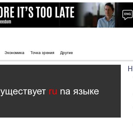
Экономика
Точка зрения
Другие
Н
существует
ru
nа языке