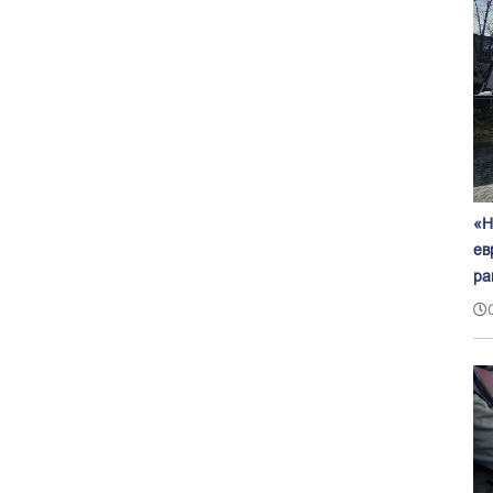
«Н
ев
ра