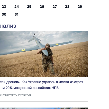
23
24
25
26
27
28
29
30
31
нализ
таи дронов». Как Украине удалось вывести из строя
чти 20% мощностей российских НПЗ
04/09/2025 12:36:58