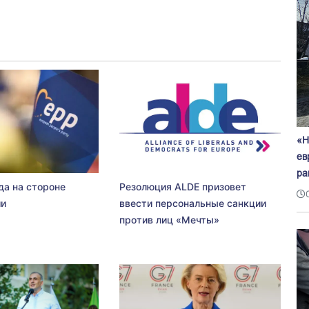
«Н
ев
ра
да на стороне
Резолюция ALDE призовет
ии
ввести персональные санкции
против лиц «Мечты»