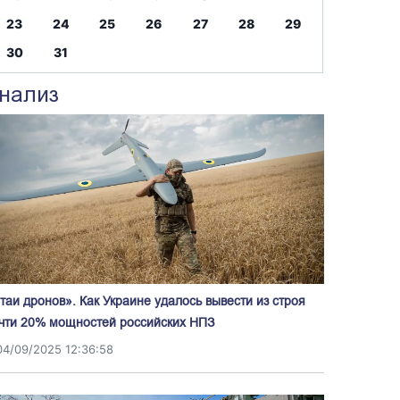
23
24
25
26
27
28
29
30
31
нализ
таи дронов». Как Украине удалось вывести из строя
чти 20% мощностей российских НПЗ
04/09/2025 12:36:58