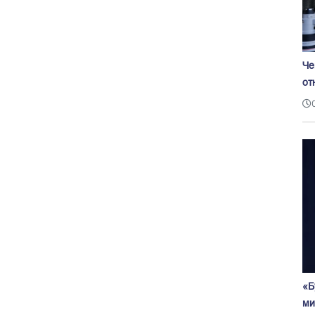
Че
от
«Б
ми