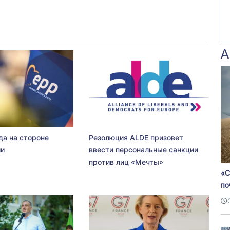
А
да на стороне
Резолюция ALDE призовет
ии
ввести персональные санкции
против лиц «Мечты»
«С
по