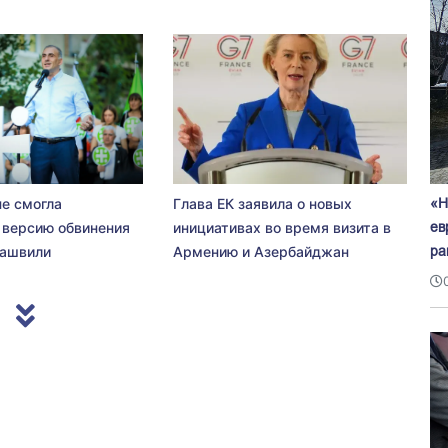
«Н
не смогла
Глава ЕК заявила о новых
ев
 версию обвинения
инициативах во время визита в
ра
сашвили
Армению и Азербайджан