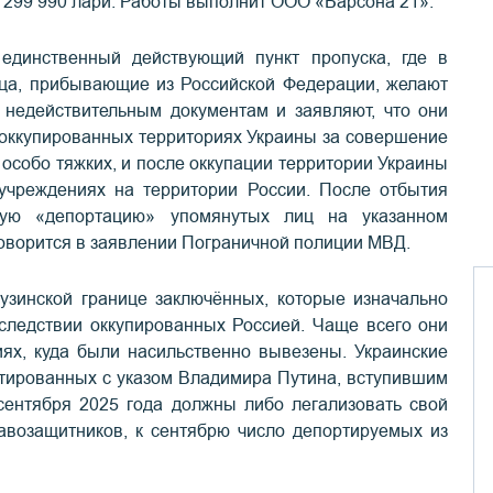
 299 990 лари. Работы выполнит ООО «Барсона 21».
единственный действующий пункт пропуска, где в
лица, прибывающие из Российской Федерации, желают
о недействительным документам и заявляют, что они
 оккупированных территориях Украины за совершение
 особо тяжких, и после оккупации территории Украины
чреждениях на территории России. После отбытия
мую «депортацию» упомянутых лиц на указанном
говорится в заявлении Пограничной полиции МВД.
рузинской границе заключённых, которые изначально
следствии оккупированных Россией. Чаще всего они
иях, куда были насильственно вывезены. Украинские
ртированных с указом Владимира Путина, вступившим
 сентября 2025 года должны либо легализовать свой
равозащитников, к сентябрю число депортируемых из