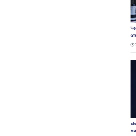
Че
от
«Б
ми