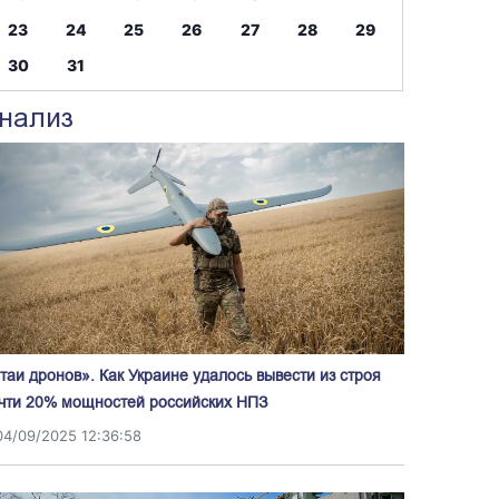
23
24
25
26
27
28
29
30
31
нализ
таи дронов». Как Украине удалось вывести из строя
чти 20% мощностей российских НПЗ
04/09/2025 12:36:58