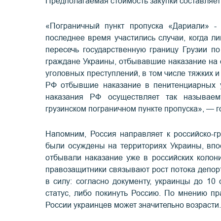
Предполагаемая стоимость закупки составляет
«Пограничный пункт пропуска «Дариали» - 
последнее время участились случаи, когда 
пересечь государственную границу Грузии п
граждане Украины, отбывавшие наказание на
уголовных преступлений, в том числе тяжких и
РФ отбывшие наказание в пенитенциарных у
наказания РФ осуществляет так называе
грузинском пограничном пункте пропуска», — 
Напомним, Россия направляет к российско-г
были осуждены на территориях Украины, впо
отбывали наказание уже в российских колон
правозащитники связывают рост потока депо
в силу: согласно документу, украинцы до 10
статус, либо покинуть Россию. По мнению п
России украинцев может значительно возрасти.