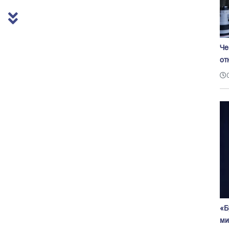
Че
от
«Б
ми