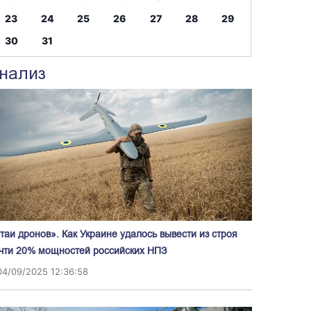
23
24
25
26
27
28
29
30
31
нализ
таи дронов». Как Украине удалось вывести из строя
чти 20% мощностей российских НПЗ
04/09/2025 12:36:58