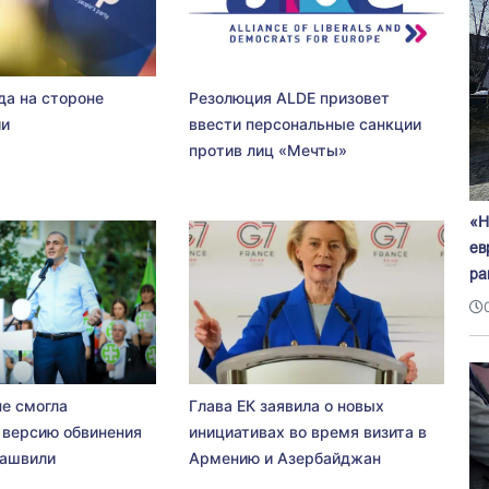
да на стороне
Резолюция ALDE призовет
ии
ввести персональные санкции
против лиц «Мечты»
«Н
ев
ра
не смогла
Глава ЕК заявила о новых
 версию обвинения
инициативах во время визита в
сашвили
Армению и Азербайджан