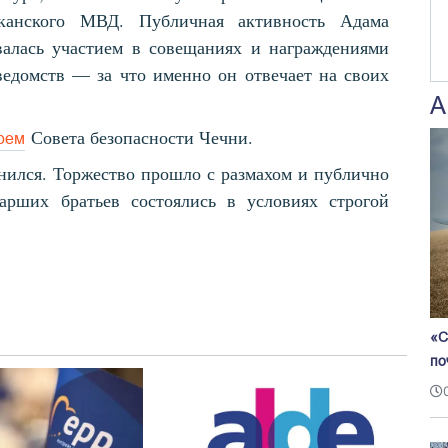
иканского МВД. Публичная активность Адама
валась участием в совещаниях и награждениями
едомств — за что именно он отвечает на своих
А
Совета безопасности Чечни.
рем
ился. Торжество прошло с размахом и публично
арших братьев состоялись в условиях строгой
«С
по