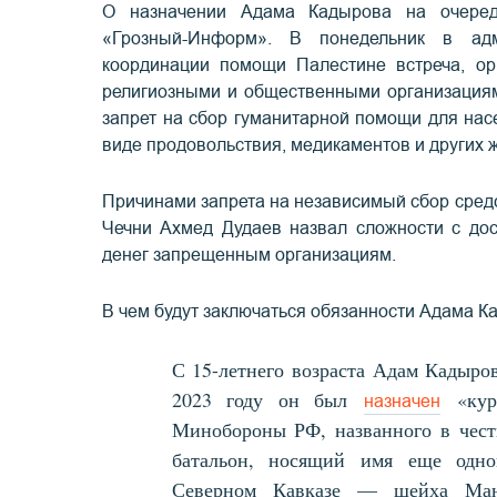
О назначении Адама Кадырова на очере
«Грозный-Информ». В понедельник в ад
координации помощи Палестине встреча, ор
религиозными и общественными организациям
запрет на сбор гуманитарной помощи для насе
виде продовольствия, медикаментов и других 
Причинами запрета на независимый сбор сред
Чечни Ахмед Дудаев назвал сложности с до
денег запрещенным организациям.
В чем будут заключаться обязанности Адама К
С 15-летнего возраста Адам Кадыров
2023 году он был
«кура
назначен
Минобороны РФ, названного в честь
батальон, носящий имя еще одно
Северном Кавказе — шейха Манс