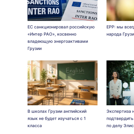
ЕС санкционировал российскую
EPP: мы всег
«Интер РАО», косвенно
народа Груз
владеющую энергоактивами
Грузии
В школах Грузии английский
Экспертиза 
язык не будет изучаться с 1
подтвердить
класса
по делу Эли