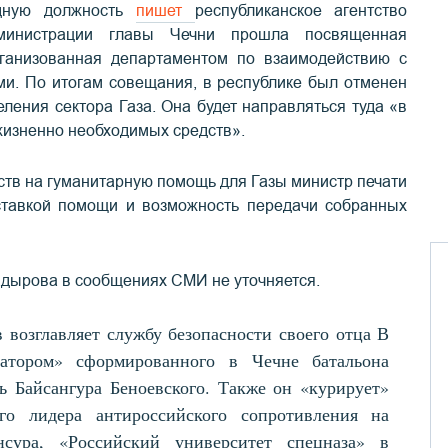
дную должность
пишет
республиканское агентство
министрации главы Чечни прошла посвященная
ганизованная департаментом по взаимодействию с
и. По итогам совещания, в республике был отменен
ления сектора Газа. Она будет направляться туда «в
жизненно необходимых средств».
ств на гуманитарную помощь для Газы министр печати
ставкой помощи и возможность передачи собранных
адырова в сообщениях СМИ не уточняется.
 возглавляет службу безопасности своего отца В
тором» сформированного в Чечне батальона
 Байсангура Беноевского. Также он «курирует»
го лидера антироссийского сопротивления на
ура, «Российский университет спецназа» в