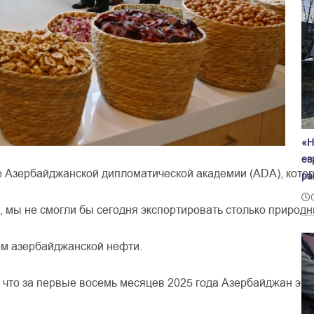
«Н
ев
е
Азербайджанской
дипломатической
академии
(
ADA
)
,
кото
ра
,
мы
не
смогли
бы
сегодня
экспортировать
столько
природн
ем
азербайджанской
нефти
.
что
за
первые
восемь
месяцев
2025
года
Азербайджан
экс