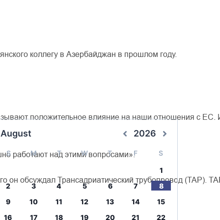
янского
коллегу
в
Азербайджан
в
прошлом
году
.
азывают
положительное
влияние
на
наши
отношения
с
ЕС
.
August
2026
S
M
T
W
T
F
S
шно
работают
над
этими
вопросами»
.
1
го
он
обсуждал
Трансадриатический
трубопровод
(
TAP
)
.
TA
2
3
4
5
6
7
8
9
10
11
12
13
14
15
16
17
18
19
20
21
22