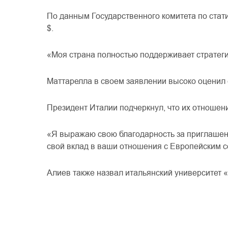
По
данным
Государственного
комитета
по
стат
$
.
«
Моя
страна
полностью
поддерживает
стратег
Маттарелла
в
своем
заявлении
высоко
оценил
Президент
Италии
подчеркнул
,
что
их
отношен
«Я
выражаю
свою
благодарность
за
приглаше
свой
вклад
в
ваши
отношения
с
Европейским
с
Алиев
также
назвал
итальянский
университет
«