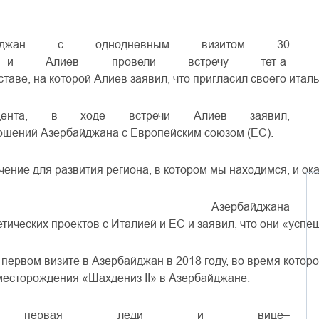
джан
с
однодневным
визитом
30
и
Алиев
провели
встречу
тет-а-
ставе
,
на
которой
Алиев
заявил
,
что
пригласил
своего
италь
дента
,
в
ходе
встречи
Алиев
заявил
,
ошений
Азербайджана
с
Европейским
союзом
(
ЕС
)
.
чение
для
развития
региона
,
в
котором
мы
находимся
,
и
ок
Азербайджана
етических
проектов
с
Италией
и
ЕС
и
заявил
,
что
они
«
успе
первом
визите
в
Азербайджан
в
2018
году
,
во
время
которо
месторождения
«
Шахдениз
II
»
в
Азербайджане
.
первая
леди
и
вице
–