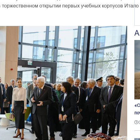
в
торжественном
открытии
первых
учебных
корпусов
Итало
А
«С
по