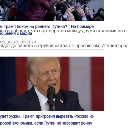
ил
10,8
млрд
м Трамп похож на раннего Путина? - На примере
лла
и
добавил
,
что
партнерство
между
двумя
странами
не
о
ношений с медиа
07/03/2025 05:21:24
ойдет
до
вашего
сотрудничества
с
Евро
союзом
,
Италия
пре
ство
,
а
также
внесет
ться
в
2022
году
по
его
приказу
.
удет хуже». Трамп пригрозил вырезать Россию из
ровой экономики, если Путин не завершит войну