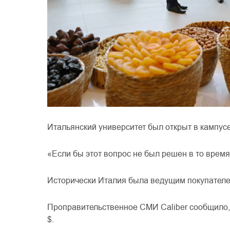
Итальянский
университет
был
открыт
в
кампус
«Если
бы
этот
вопрос
не
был
решен
в
то
время
Исторически
Италия
была
ведущим
покупател
Проправительственное
СМИ
Caliber
сообщило
,
$
.