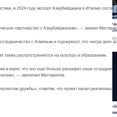
истике
,
в
2024
году
экспорт
Азербайджана
в
Италию
состав
Че
ическое
партнерство
с
Азербайджаном
«
,
—
заявил
Маттаре
от
сотрудничество
с
Алиевым
и
подчеркнул
,
что
«
когда
дело
д
ия
также
распространяются
на
культуру
и
образование
.
ние
и
верю
,
что
оно
еще
больше
расширит
наше
сотрудниче
оюзом
«
,
—
заключил
Маттарелла
.
проектом
дружбы
«
,
отметив
,
что
проект
начал
реализовыва
«Б
ми