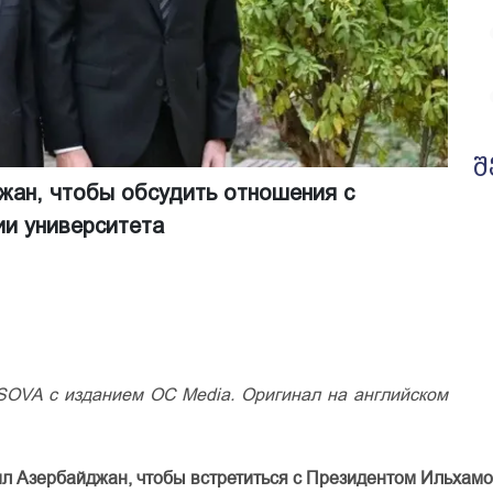
შ
жан, чтобы обсудить отношения с
ии университета
 SOVA с изданием OC Media. Оригинал на английском
ил
Азербайджан
,
чтобы
встретиться
с
Президентом
Ильхам