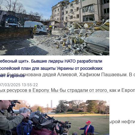
ебесный щит». Бывшие лидеры НАТО разработали
ропейский план для защиты Украины от российских
рая
была
основана
дядей
Алиевой
,
Хафизом
Пашаевым
.
В
кет и дронов
07/03/2025 13:55:22
ых
ресурсов
в
Европу
.
Мы
бы
страдали
от
этого
,
как
и
Евро
портировал
в
Италию
около
9,2
миллиона
тонн
сырой
нефт