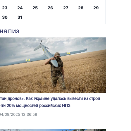
23
24
25
26
27
28
29
30
31
нализ
таи дронов». Как Украине удалось вывести из строя
чти 20% мощностей российских НПЗ
04/09/2025 12:36:58