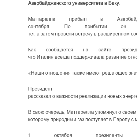
Азербайджанского
университета
в
Баку
.
Маттарелла
прибыл
в
Азербай
сентября
.
По
прибытии
он
тет
,
а
затем
провели
встречу
в
расширенном
со
Как
сообщается
на
сайте
прези
что
Италия
всегда
поддерживала
развитие
отн
«Наши
отношения
также
имеют
решающее
зна
Президент 
рассказал
о
важности
реализации
новых
энерг
В
свою
очередь
,
Маттарелла
упомянул
о
своем
которому
природный
газ
поступает
в
Европу
с
1 октября
президенты
,