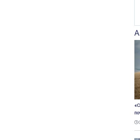
А
«С
по