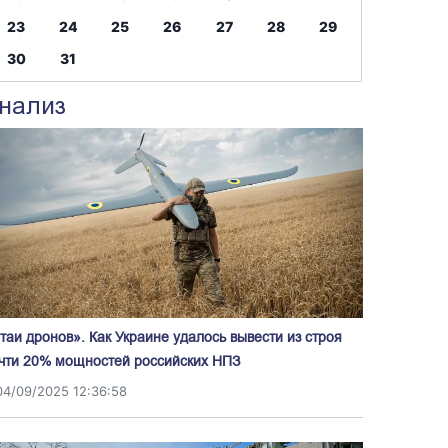
23
24
25
26
27
28
29
30
31
нализ
таи дронов». Как Украине удалось вывести из строя
чти 20% мощностей российских НПЗ
04/09/2025 12:36:58