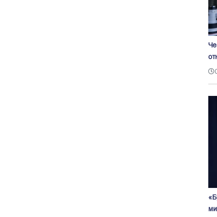
Че
от
«Б
ми