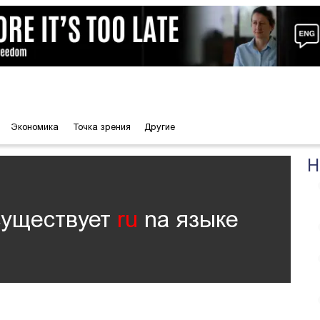
Экономика
Точка зрения
Другие
Н
существует
ru
nа языке