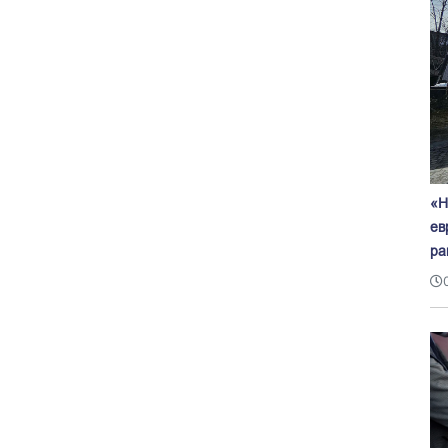
«Н
ев
ра