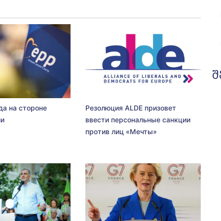
შ
да на стороне
Резолюция ALDE призовет
ии
ввести персональные санкции
против лиц «Мечты»