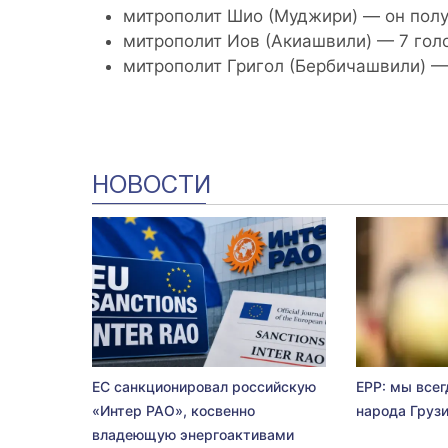
митрополит Шио (Муджири) — он полу
митрополит Иов (Акиашвили) — 7 гол
митрополит Григол (Бербичашвили) — 
НОВОСТИ
ЕС санкционировал российскую
EPP: мы всег
«Интер РАО», косвенно
народа Груз
владеющую энергоактивами