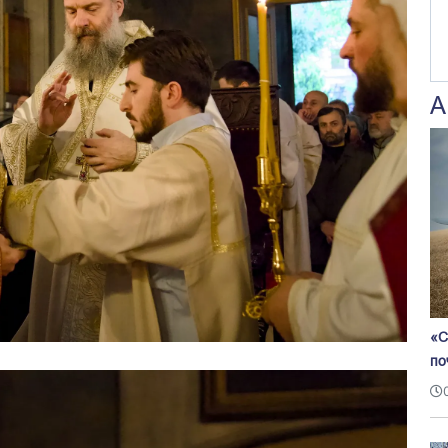
А
«С
по