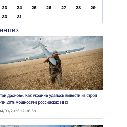
23
24
25
26
27
28
29
30
31
нализ
таи дронов». Как Украине удалось вывести из строя
чти 20% мощностей российских НПЗ
04/09/2025 12:36:58