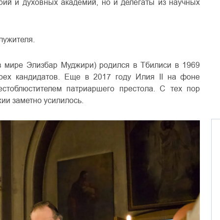
рий и духовных академий, но и делегаты из научных
лужителя.
(в мире Элизбар Муджири) родился в Тбилиси в 1969
рех кандидатов. Еще в 2017 году Илия II на фоне
естоблюстителем патриаршего престола. С тех пор
ии заметно усилилось.