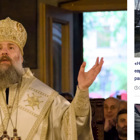
«Н
ев
ра