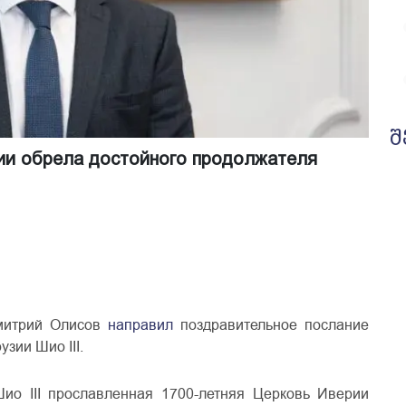
შ
ии обрела достойного продолжателя
Дмитрий Олисов
направил
поздравительное послание
зии Шио III.
ио III прославленная 1700-летняя Церковь Иверии