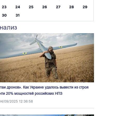
23
24
25
26
27
28
29
30
31
нализ
таи дронов». Как Украине удалось вывести из строя
чти 20% мощностей российских НПЗ
04/09/2025 12:36:58