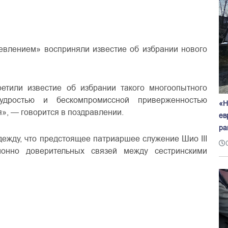
евлением» восприняли известие об избрании нового
тили известие об избрании такого многоопытного
мудростью и бескомпромиссной приверженностью
«Н
», — говорится в поздравлении.
ев
ра
дежду, что предстоящее патриаршее служение Шио III
ионно доверительных связей между сестринскими