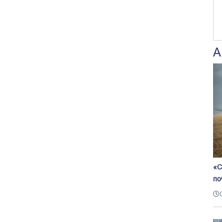
А
«С
по