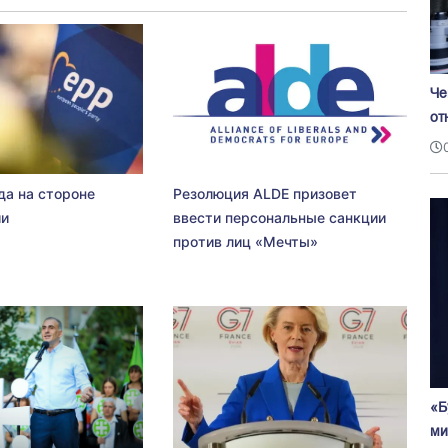
Че
от
да на стороне
Резолюция ALDE призовет
ии
ввести персональные санкции
против лиц «Мечты»
«Б
ми