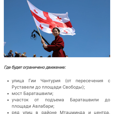
Где будет ограничено движение:
улица Гии Чантурия (от пересечения с
Руставели до площади Свободы);
мост Бараташвили;
участок от подъема Бараташвили до
площади Авлабари;
ряд улиц в районе Мтацминда и центра,