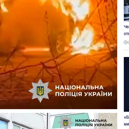
Че
от
«Б
ми