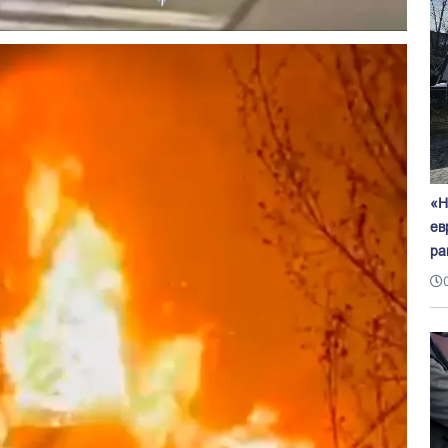
«Н
ев
ра