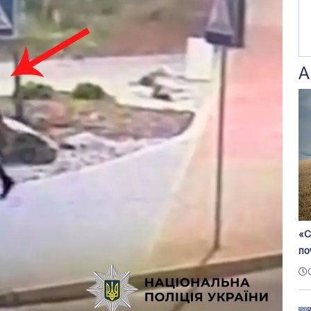
А
«С
по