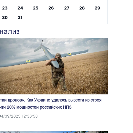
23
24
25
26
27
28
29
30
31
нализ
таи дронов». Как Украине удалось вывести из строя
чти 20% мощностей российских НПЗ
04/09/2025 12:36:58