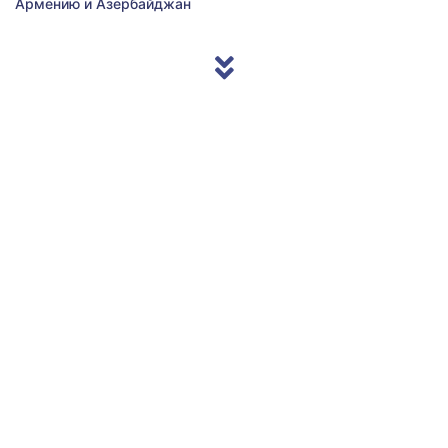
Армению и Азербайджан
© 2013/2026 Accentnews.ge. All Rights Reserved