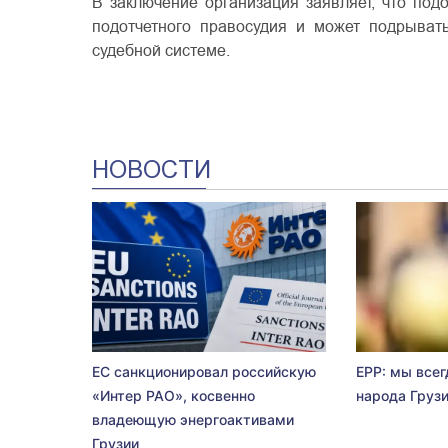
В заключение организация заявляет, что под
подотчетного правосудия и может подрыват
судебной системе.
НОВОСТИ
ЕС санкционировал российскую
EPP: мы всег
«Интер РАО», косвенно
народа Груз
владеющую энергоактивами
Грузии