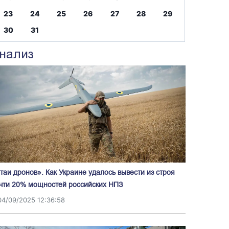
23
24
25
26
27
28
29
30
31
нализ
таи дронов». Как Украине удалось вывести из строя
чти 20% мощностей российских НПЗ
04/09/2025 12:36:58