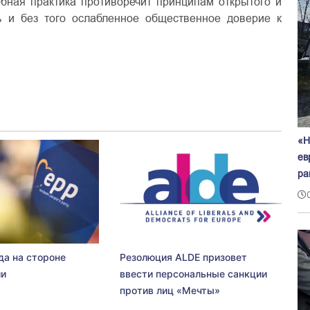
обная практика противоречит принципам открытого и
ь и без того ослабленное общественное доверие к
«Н
ев
ра
да на стороне
Резолюция ALDE призовет
ии
ввести персональные санкции
против лиц «Мечты»