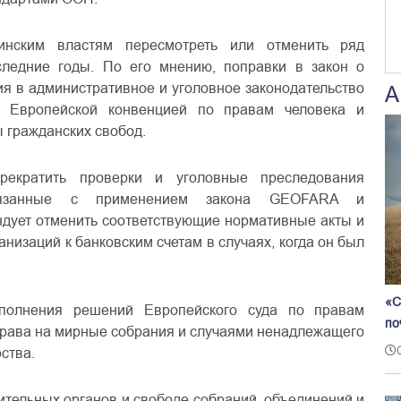
зинским властям пересмотреть или отменить ряд
следние годы. По его мнению, поправки в закон о
ия в административное и уголовное законодательство
А
 Европейской конвенцией по правам человека и
 гражданских свобод.
рекратить проверки и уголовные преследования
 связанные с применением закона GEOFARA и
ендует отменить соответствующие нормативные акты и
низаций к банковским счетам в случаях, когда он был
«С
сполнения решений Европейского суда по правам
по
права на мирные собрания и случаями ненадлежащего
ства.
тельных органов и свободе собраний, объединений и