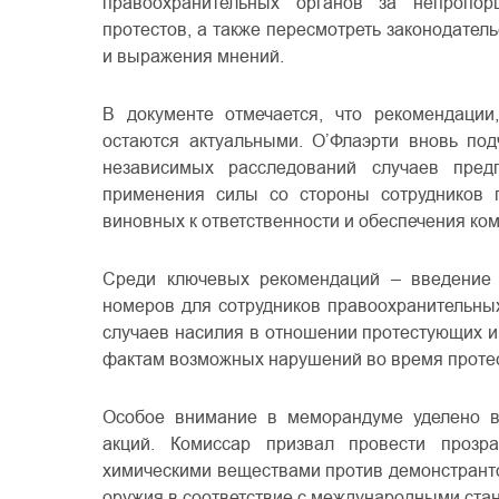
правоохранительных органов за непропор
протестов, а также пересмотреть законодател
и выражения мнений.
В документе отмечается, что рекомендации
остаются актуальными. О’Флаэрти вновь по
независимых расследований случаев пред
применения силы со стороны сотрудников п
виновных к ответственности и обеспечения к
Среди ключевых рекомендаций – введение 
номеров для сотрудников правоохранительны
случаев насилия в отношении протестующих и
фактам возможных нарушений во время протес
Особое внимание в меморандуме уделено в
акций. Комиссар призвал провести прозр
химическими веществами против демонстранто
оружия в соответствие с международными ста