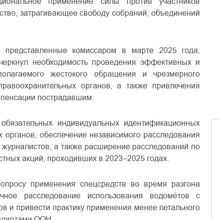
циональное применение силы против участников
ьство, затрагивающее свободу собраний, объединений
, представленные комиссаром в марте 2025 года,
дчеркнул необходимость проведения эффективных и
полагаемого жестокого обращения и чрезмерного
равоохранительных органов, а также привлечения
омпенсации пострадавшим.
обязательных индивидуальных идентификационных
х органов, обеспечение независимого расследования
 журналистов, а также расширение расследований по
тных акций, проходивших в 2023–2025 годах.
опросу применения спецсредств во время разгона
ачное расследование использования водомётов с
в и привести практику применения менее летального
ндартами ООН.