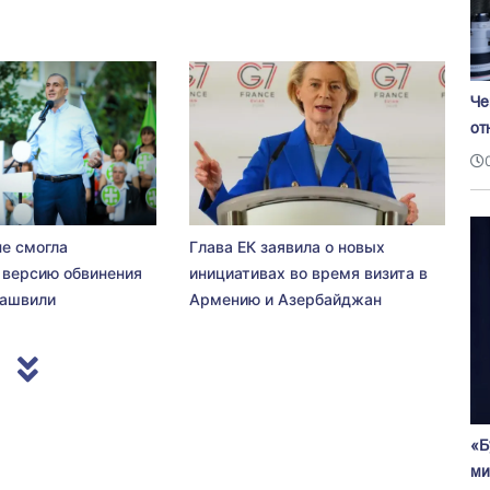
Че
от
не смогла
Глава ЕК заявила о новых
 версию обвинения
инициативах во время визита в
сашвили
Армению и Азербайджан
«Б
ми