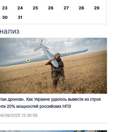
23
24
25
26
27
28
29
30
31
нализ
таи дронов». Как Украине удалось вывести из строя
чти 20% мощностей российских НПЗ
04/09/2025 12:36:58