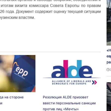
 итогам визита комиссара Совета Европы по правам
026 года. Документ содержит оценку текущей ситуации
рузинским властям.
«Н
ев
ра
да на стороне
Резолюция ALDE призовет
ии
ввести персональные санкции
против лиц «Мечты»