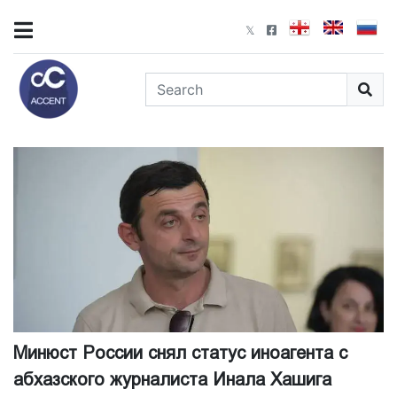
Минюст России снял статус иноагента с
абхазского журналиста Инала Хашига