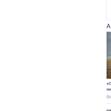
А
«С
по