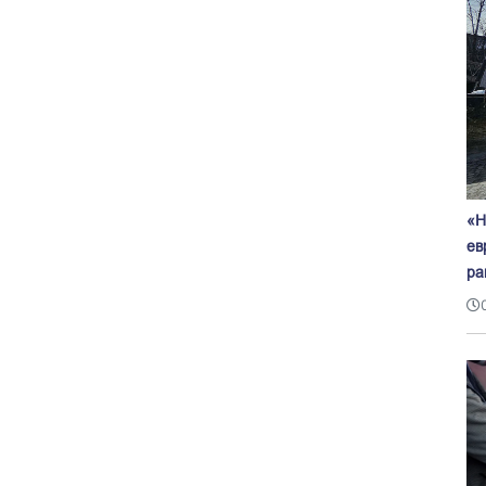
«Н
ев
ра