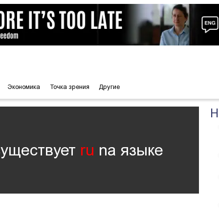
Экономика
Точка зрения
Другие
Н
существует
ru
nа языке