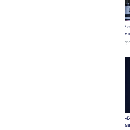
Че
от
«Б
ми