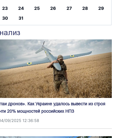
23
24
25
26
27
28
29
30
31
нализ
таи дронов». Как Украине удалось вывести из строя
чти 20% мощностей российских НПЗ
04/09/2025 12:36:58