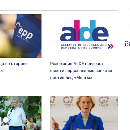
შ
да на стороне
Резолюция ALDE призовет
ии
ввести персональные санкции
против лиц «Мечты»