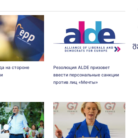
შ
да на стороне
Резолюция ALDE призовет
ии
ввести персональные санкции
против лиц «Мечты»