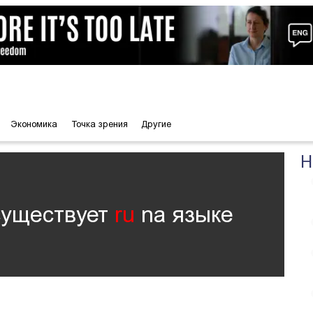
Экономика
Точка зрения
Другие
Н
существует
ru
nа языке