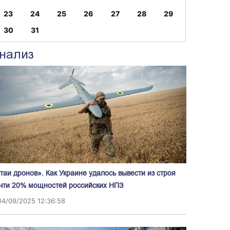
23
24
25
26
27
28
29
30
31
нализ
таи дронов». Как Украине удалось вывести из строя
чти 20% мощностей российских НПЗ
04/09/2025 12:36:58