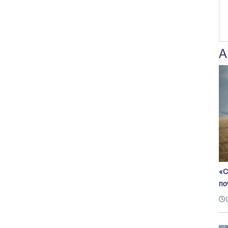
А
«С
по