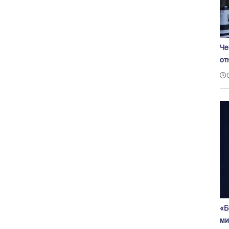
Че
от
«Б
ми