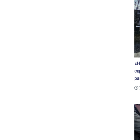
«Н
ев
ра