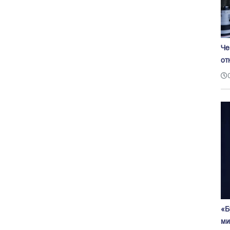
Че
от
«Б
ми