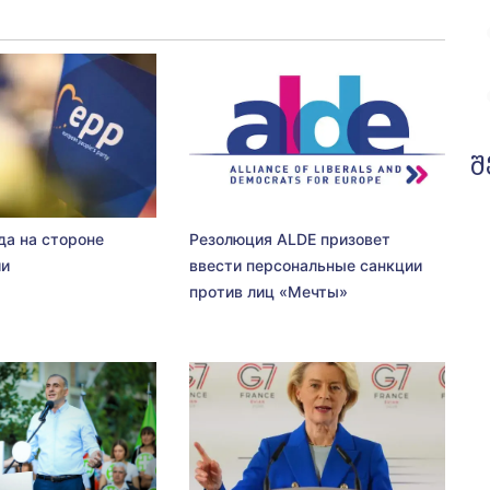
შ
да на стороне
Резолюция ALDE призовет
ии
ввести персональные санкции
против лиц «Мечты»