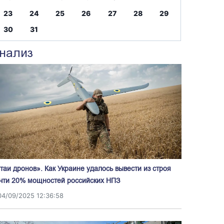
23
24
25
26
27
28
29
30
31
нализ
таи дронов». Как Украине удалось вывести из строя
чти 20% мощностей российских НПЗ
04/09/2025 12:36:58