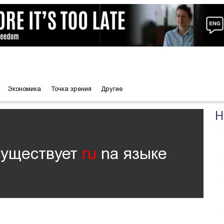
Экономика
Точка зрения
Другие
Н
существует
ru
nа языке