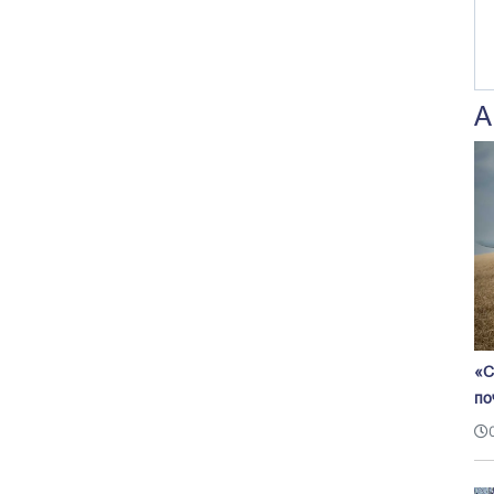
А
«С
по