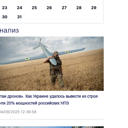
23
24
25
26
27
28
29
30
31
нализ
таи дронов». Как Украине удалось вывести из строя
чти 20% мощностей российских НПЗ
04/09/2025 12:36:58