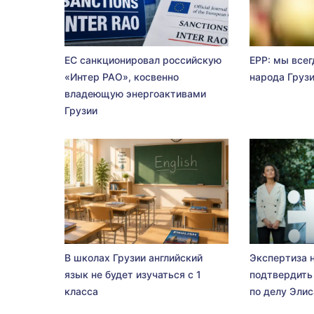
ЕС санкционировал российскую
EPP: мы всег
«Интер РАО», косвенно
народа Груз
владеющую энергоактивами
Грузии
В школах Грузии английский
Экспертиза 
язык не будет изучаться с 1
подтвердить
класса
по делу Эли