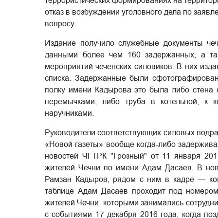
террористических формированиях на территор
отказ в возбуждении уголовного дела по заявл
вопросу.
Издание получило служебные документы че
данными более чем 160 задержанных, а так
мероприятий чеченских силовиков. В них изда
списка. Задержанные были сфотографированы
полку имени Кадырова это была либо стена 
перемычками, либо труба в котельной, к 
наручниками.
Руководители соответствующих силовых подраз
«Новой газеты» вообще когда-либо задержива
новостей ЧГТРК "Грозный" от 11 января 201
жителей Чечни по имени Адам Дасаев. В нов
Рамзан Кадыров, рядом с ним в кадре — ко
таблице Адам Дасаев проходит под номером 
жителей Чечни, которыми занимались сотрудни
с событиями 17 декабря 2016 года, когда по