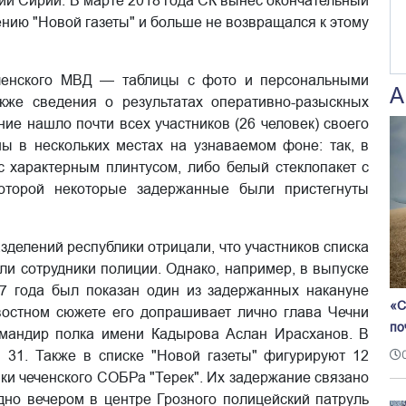
ии Сирии. В марте 2018 года СК вынес окончательный
ению "Новой газеты" и больше не возвращался к этому
ченского МВД — таблицы с фото и персональными
А
же сведения о результатах оперативно-разыскных
ние нашло почти всех участников (26 человек) своего
 в нескольких местах на узнаваемом фоне: так, в
с характерным плинтусом, либо белый стеклопакет с
которой некоторые задержанные были пристегнуты
делений республики отрицали, что участников списка
ли сотрудники полиции. Однако, например, в выпуске
7 года был показан один из задержанных накануне
«С
остном сюжете его допрашивает лично глава Чечни
по
мандир полка имени Кадырова Аслан Ирасханов. В
31. Также в списке "Новой газеты" фигурируют 12
ки чеченского СОБРа "Терек". Их задержание связано
здно вечером в центре Грозного полицейский патруль