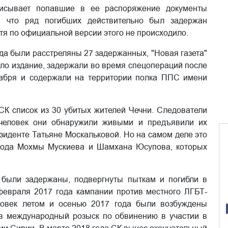
писывает попавшие в ее распоряжение документы
, что ряд погибших действительно был задержан
тя по официальной версии этого не происходило.
года были расстреляны 27 задержанных, "Новая газета"
сало издание, задержали во время спецопераций после
кабря и содержали на территории полка ППС имени
 СК список из 30 убитых жителей Чечни. Следователи
 человек они обнаружили живыми и предъявили их
зиденте Татьяне Москальковой. Но на самом деле это
года Мохмы Мускиева и Шамхана Юсупова, которых
 были задержаны, подвергнуты пыткам и погибли в
 февраля 2017 года кампании против местного ЛГБТ-
ловек летом и осенью 2017 года были возбуждены
в международный розыск по обвинению в участии в