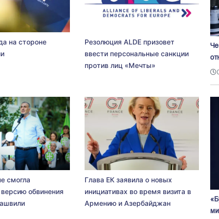
да на стороне
Резолюция ALDE призовет
Че
ии
ввести персональные санкции
от
против лиц «Мечты»
не смогла
Глава ЕК заявила о новых
 версию обвинения
инициативах во время визита в
«Б
сашвили
Армению и Азербайджан
ми