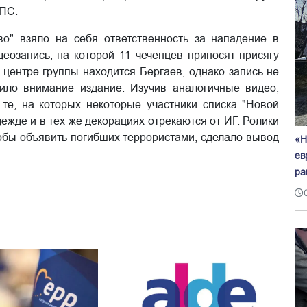
ДПС.
во" взяло на себя ответственность за нападение в
деозапись, на которой 11 чеченцев приносят присягу
 центре группы находится Бергаев, однако запись не
ило внимание издание. Изучив аналогичные видео,
е, на которых некоторые участники списка "Новой
дежде и в тех же декорациях отрекаются от ИГ. Ролики
тобы объявить погибших террористами, сделало вывод
«Н
ев
ра