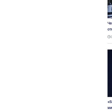
Че
от
«Б
ми