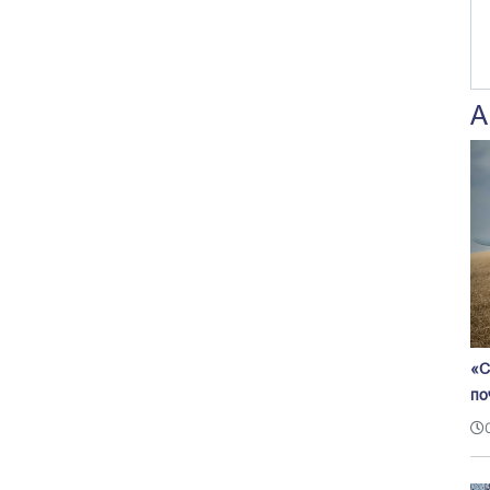
А
«С
по