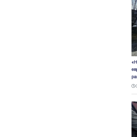
«Н
ев
ра