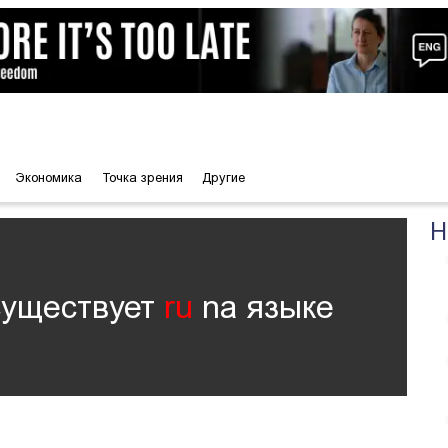
Экономика
Точка зрения
Другие
Н
существует
ru
nа языке