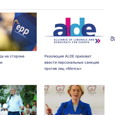
შ
да на стороне
Резолюция ALDE призовет
ии
ввести персональные санкции
против лиц «Мечты»