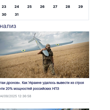
23
24
25
26
27
28
29
30
31
нализ
таи дронов». Как Украине удалось вывести из строя
чти 20% мощностей российских НПЗ
04/09/2025 12:36:58