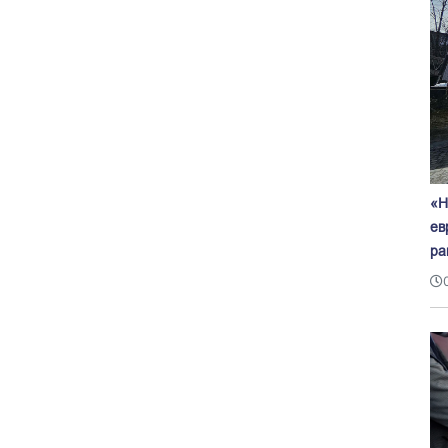
«Н
ев
ра