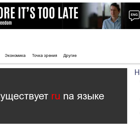
Экономика
Точка зрения
Другие
Н
существует
ru
nа языке