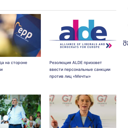
შ
да на стороне
Резолюция ALDE призовет
ии
ввести персональные санкции
против лиц «Мечты»