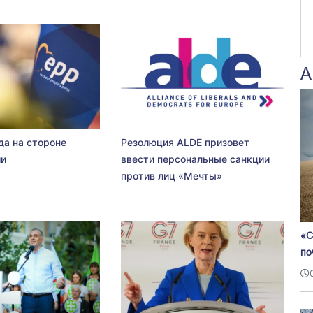
А
да на стороне
Резолюция ALDE призовет
ии
ввести персональные санкции
против лиц «Мечты»
«С
по