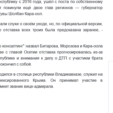
спублику с 2016 года, ушёл с поста по собственному
т покинули ещё двое глав регионов — губернатор
Тувы Шолбан Кара-оол.
али слухи о своём уходе, но, по официальной версии,
 отставка всех троих была предсказана заранее, -
о консалтинг" назвал Битарова, Морозова и Кара-оола
ае с главой Осетии отставка прогнозировалась из-за
спублике и внимания к делу о ДТП с участием брата
окончил с собой.
дился в столице республики Владикавказе, служил на
нексированного Крыма. Он принимал участие в
имеет звание вице-адмирала.