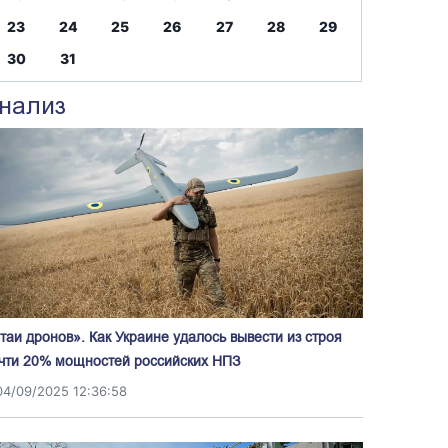
23
24
25
26
27
28
29
30
31
нализ
таи дронов». Как Украине удалось вывести из строя
чти 20% мощностей российских НПЗ
04/09/2025 12:36:58