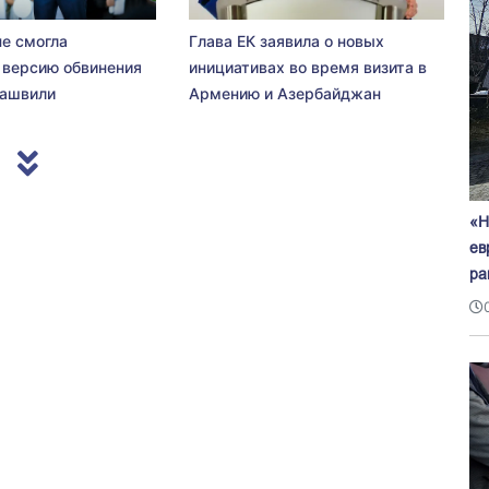
не смогла
Глава ЕК заявила о новых
 версию обвинения
инициативах во время визита в
сашвили
Армению и Азербайджан
«Н
ев
ра