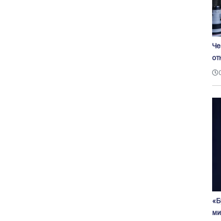
Че
от
«Б
ми