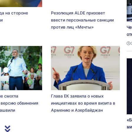
да на стороне
Резолюция ALDE призовет
ии
ввести персональные санкции
против лиц «Мечты»
Че
от
не смогла
Глава ЕК заявила о новых
 версию обвинения
инициативах во время визита в
сашвили
Армению и Азербайджан
«Б
ми