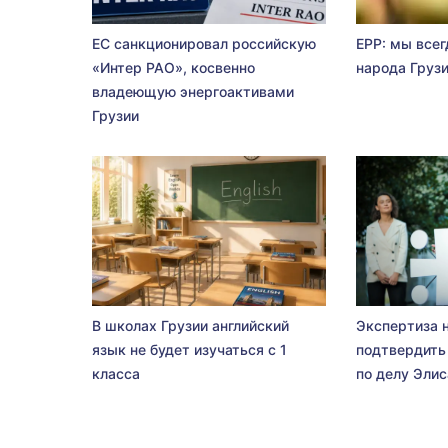
ЕС санкционировал российскую
EPP: мы всег
«Интер РАО», косвенно
народа Груз
владеющую энергоактивами
Грузии
В школах Грузии английский
Экспертиза 
язык не будет изучаться с 1
подтвердить
класса
по делу Эли