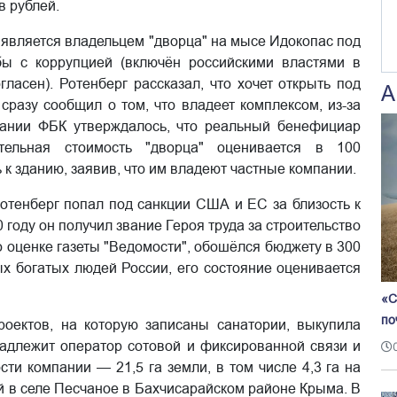
в рублей.
о является владельцем "дворца" на мысе Идокопас под
ы с коррупцией (включён российскими властями в
гласен). Ротенберг рассказал, что хочет открыть под
А
 сразу сообщил о том, что владеет комплексом, из-за
вании ФБК утверждалось, что реальный бенефициар
тельная стоимость "дворца" оценивается в 100
 к зданию, заявив, что им владеют частные компании.
отенберг попал под санкции США и ЕС за близость к
0 году он получил звание Героя труда за строительство
о оценке газеты "Ведомости", обошёлся бюджету в 300
ых богатых людей России, его состояние оценивается
«С
по
оектов, на которую записаны санатории, выкупила
надлежит оператор сотовой и фиксированной связи и
ти компании — 21,5 га земли, в том числе 4,3 га на
й в селе Песчаное в Бахчисарайском районе Крыма. В