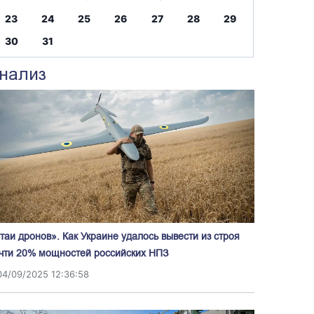
23
24
25
26
27
28
29
30
31
нализ
таи дронов». Как Украине удалось вывести из строя
чти 20% мощностей российских НПЗ
04/09/2025 12:36:58