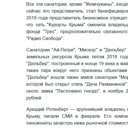
Все эти санатории, кроме "Жемчужины", входя
сейчас его представитель, стал бенефициаро
2019 года представитель бизнесмена отрицал 
что сеть "Курорты Крыма" сменила владельц
фонда "Трес", предположительно связанног
"Радио Свобода".
Санатории "Ай-Петри", "Мисхор" и "Дюльбер
земельных ресурсов Крыма летом 2018 год
"Дюльбер", построенный в конце 19 века в ма
также парк вокруг него признаны объектами
"Дюльбер" вошли также земля санатория "Мор
которой был открыт отель "Дача Рахманинов"
около замка "Ласточкино гнездо", в ноябре
рублей.
Аркадий Ротенберг — крупнейший владелец о
Крыму, писали СМИ в феврале. Его компан
пансионаты зачастую ниже рыночной стоимост