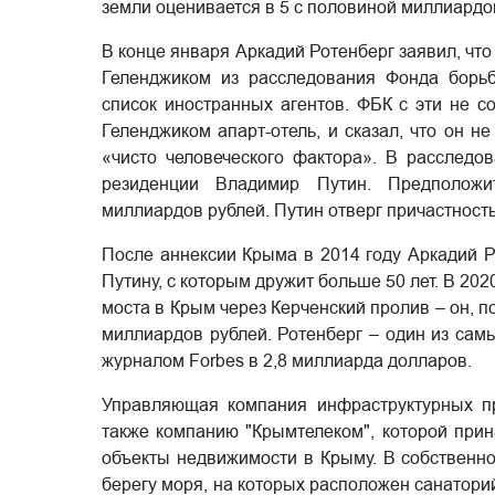
земли оценивается в 5 с половиной миллиардо
В конце января Аркадий Ротенберг заявил, чт
Геленджиком из расследования Фонда борьб
список иностранных агентов. ФБК с эти не со
Геленджиком апарт-отель, и сказал, что он не
«чисто человеческого фактора». В расследо
резиденции Владимир Путин. Предположи
миллиардов рублей. Путин отверг причастность
После аннексии Крыма в 2014 году Аркадий Р
Путину, с которым дружит больше 50 лет. В 202
моста в Крым через Керченский пролив – он, п
миллиардов рублей. Ротенберг – один из сам
журналом Forbes в 2,8 миллиарда долларов.
Управляющая компания инфраструктурных пр
также компанию "Крымтелеком", которой при
объекты недвижимости в Крыму. В собственнос
берегу моря, на которых расположен санатори