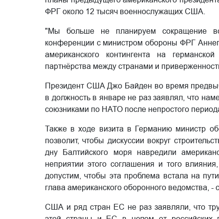
ФРГ около 12 тысяч военнослужащих США.
"Мы больше не планируем сокращение вой
конференции с министром обороны ФРГ Аннегр
американского контингента на германской
партнёрства между странами и приверженност
Президент США Джо Байден во время предвыб
в должность в январе не раз заявлял, что нам
союзниками по НАТО после непростого период
Также в ходе визита в Германию министр о
позволит, чтобы дискуссии вокруг строительс
дну Балтийского моря навредили американ
неприятии этого соглашения и того влияния
допустим, чтобы эта проблема встала на пут
глава американского оборонного ведомства, - 
США и ряд стран ЕС не раз заявляли, что тр
этой страны и ЕС в целом от российских г