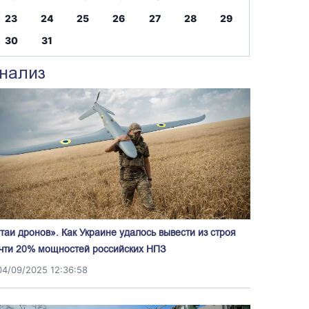
23
24
25
26
27
28
29
30
31
нализ
таи дронов». Как Украине удалось вывести из строя
чти 20% мощностей российских НПЗ
04/09/2025 12:36:58