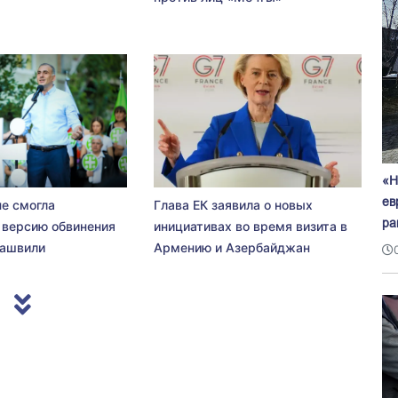
«Н
ев
не смогла
Глава ЕК заявила о новых
ра
 версию обвинения
инициативах во время визита в
сашвили
Армению и Азербайджан