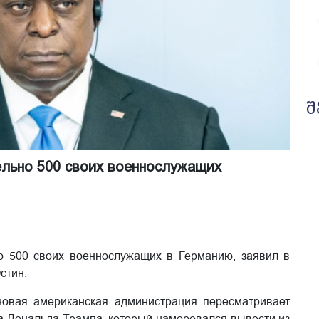
შ
льно 500 своих военнослужащих
 500 своих военнослужащих в Германию, заявил в
стин.
новая американская администрация пересматривает
а Дональда Трампа, который намеревался вывести из