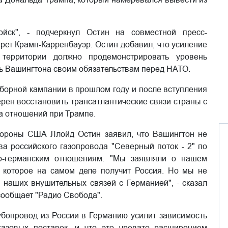
ск", - подчеркнул Остин на совместной пресс-
ет Крамп-Карренбауэр. Остин добавил, что усиление
 территории должно продемонстрировать уровень
ь Вашингтона своим обязательствам перед НАТО.
орной кампании в прошлом году и после вступления
ерен восстановить трансатлантические связи страны с
а отношений при Трампе.
бороны США Ллойд Остин заявил, что Вашингтон не
тва российского газопровода "Северный поток - 2" по
о-германским отношениям. "Мы заявляли о нашем
, которое на самом деле получит Россия. Но мы не
и наших внушительных связей с Германией", - сказал
сообщает "Радио Свобода".
убопровод из России в Германию усилит зависимость
азовых поставок, и что это чревато расширением