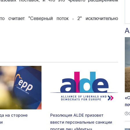
что считает "Северный поток - 2" исключительно
А
«С
по
да на стороне
Резолюция ALDE призовет
ии
ввести персональные санкции
против лиц «Мечты»