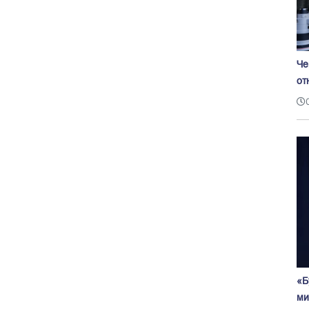
Че
от
«Б
ми