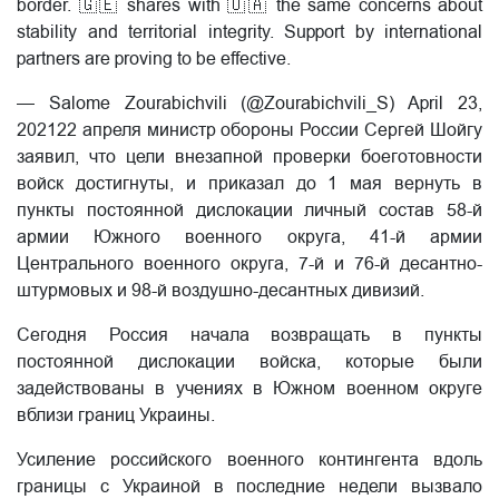
border. 🇬🇪 shares with 🇺🇦 the same concerns about
stability and territorial integrity. Support by international
partners are proving to be effective.
— Salome Zourabichvili (@Zourabichvili_S) April 23,
202122 апреля министр обороны России Сергей Шойгу
заявил, что цели внезапной проверки боеготовности
войск достигнуты, и приказал до 1 мая вернуть в
пункты постоянной дислокации личный состав 58-й
армии Южного военного округа, 41-й армии
Центрального военного округа, 7-й и 76-й десантно-
штурмовых и 98-й воздушно-десантных дивизий.
Сегодня Россия начала возвращать в пункты
постоянной дислокации войска, которые были
задействованы в учениях в Южном военном округе
вблизи границ Украины.
Усиление российского военного контингента вдоль
границы с Украиной в последние недели вызвало