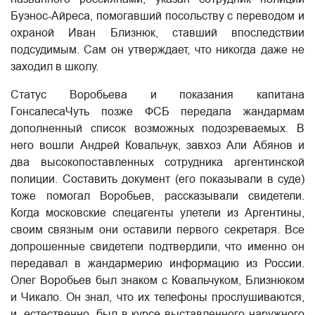
Буэнос-Айреса, помогавший посольству с переводом и
охраной Иван Близнюк, ставший впоследствии
подсудимым. Сам он утверждает, что никогда даже не
заходил в школу.
Статус Воробьева и показания капитана
ГонсалесаЧуть позже ФСБ передала жандармам
дополненный список возможных подозреваемых. В
него вошли Андрей Ковальчук, завхоз Али Абянов и
два высокопоставленных сотрудника аргентинской
полиции. Составить документ (его показывали в суде)
тоже помогал Воробьев, рассказывали свидетели.
Когда московские спецагенты улетели из Аргентины,
своим связным они оставили первого секретаря. Все
допрошенные свидетели подтвердили, что именно он
передавал в жандармерию информацию из России.
Олег Воробьев был знаком с Ковальчуком, Близнюком
и Чикало. Он знал, что их телефоны прослушиваются,
и, естественно, был в курсе выставленного наружного