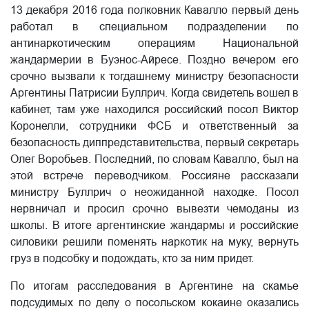
13 декабря 2016 года полковник Кавалло первый день
работал в специальном подразделении по
антинаркотическим операциям Национальной
жандармерии в Буэнос-Айресе. Поздно вечером его
срочно вызвали к тогдашнему министру безопасности
Аргентины Патрисии Буллрич. Когда свидетель вошел в
кабинет, там уже находился российский посол Виктор
Коронелли, сотрудники ФСБ и ответственный за
безопасность диппредставительства, первый секретарь
Олег Воробьев. Последний, по словам Кавалло, был на
этой встрече переводчиком. Россияне рассказали
министру Буллрич о неожиданной находке. Посол
нервничал и просил срочно вывезти чемоданы из
школы. В итоге аргентинские жандармы и российские
силовики решили поменять наркотик на муку, вернуть
груз в подсобку и подождать, кто за ним придет.
По итогам расследования в Аргентине на скамье
подсудимых по делу о посольском кокаине оказались