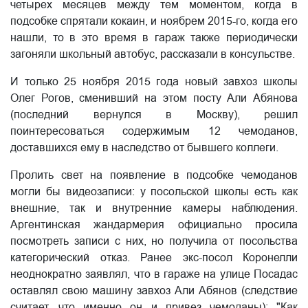
четырех месяцев между тем моментом, когда в
подсобке спрятали кокаин, и ноябрем 2015-го, когда его
нашли, то в это время в гараж также периодически
загоняли школьный автобус, рассказали в консульстве.
И только 25 ноября 2015 года новый завхоз школы
Олег Рогов, сменивший на этом посту Али Абянова
(последний вернулся в Москву), решил
поинтересоваться содержимым 12 чемоданов,
доставшихся ему в наследство от бывшего коллеги.
Пролить свет на появление в подсобке чемоданов
могли бы видеозаписи: у посольской школы есть как
внешние, так и внутренние камеры наблюдения.
Аргентинская жандармерия официально просила
посмотреть записи с них, но получила от посольства
категорический отказ. Ранее экс-посол Коронелли
неоднократно заявлял, что в гараже на улице Посадас
оставлял свою машину завхоз Али Абянов (следствие
считает, что именно он и привез чемоданы): "Как