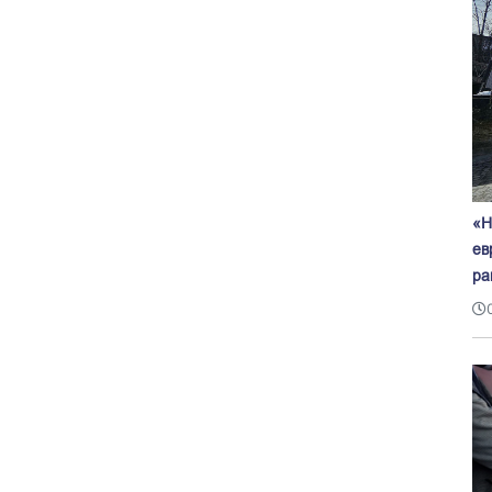
«Н
ев
ра