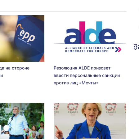
შ
да на стороне
Резолюция ALDE призовет
ии
ввести персональные санкции
против лиц «Мечты»