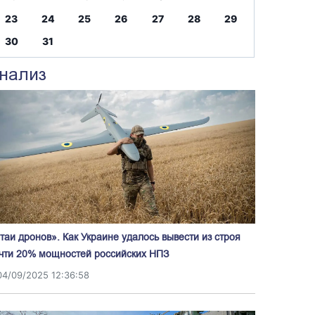
23
24
25
26
27
28
29
30
31
нализ
таи дронов». Как Украине удалось вывести из строя
чти 20% мощностей российских НПЗ
04/09/2025 12:36:58