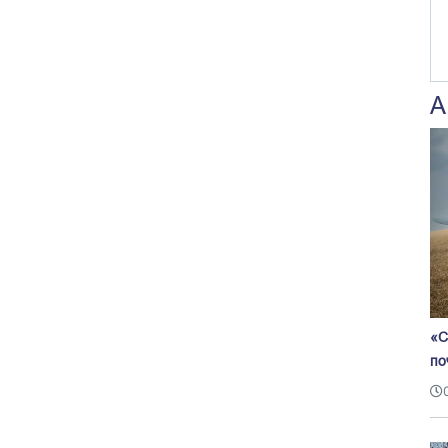
А
«С
по