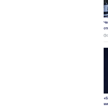
Че
от
«Б
ми