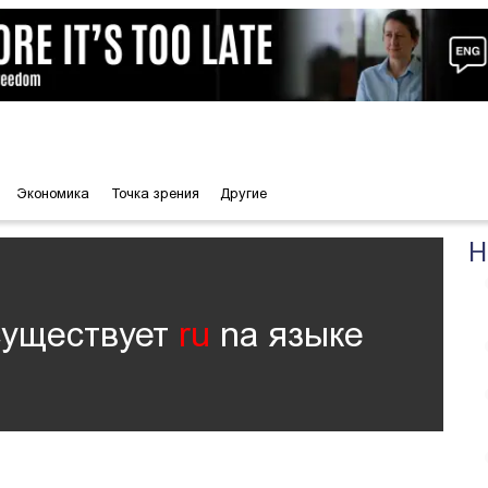
Экономика
Точка зрения
Другие
Н
существует
ru
nа языке