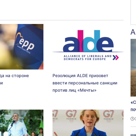
А
да на стороне
Резолюция ALDE призовет
ии
ввести персональные санкции
против лиц «Мечты»
«С
по