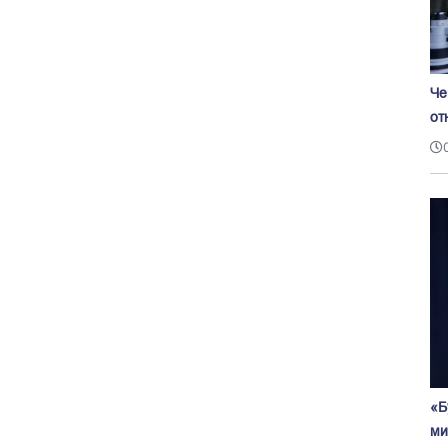
Че
от
«Б
ми