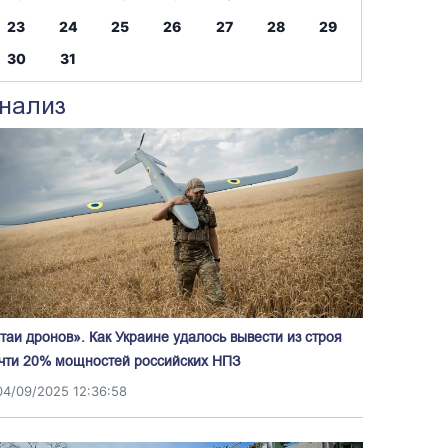
23
24
25
26
27
28
29
30
31
нализ
таи дронов». Как Украине удалось вывести из строя
чти 20% мощностей российских НПЗ
04/09/2025 12:36:58