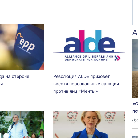
А
да на стороне
Резолюция ALDE призовет
ии
ввести персональные санкции
против лиц «Мечты»
«С
по