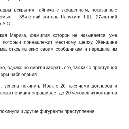
кадры вскрытия тайника с украденным, показанные
емые – 35-летний житель Ланчхути Т.Ш., 27-летний
 А.С.
ая Марика, фамилия которой не называется, уже
, который принадлежит местному шейху. Женщина
ома, открыла окно своим сообщникам и передала им
, однако не смогли забрать его, так как о преступной
амеры наблюдения.
, успела покинуть Ирак с 20 тысячами долларов и
кская полиция опрашивает до 20 человек из контактов
покинули и другие фигуранты преступления.