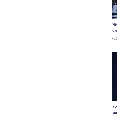
Че
от
«Б
ми