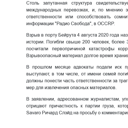
Столь запутанная структура свидетельств
международных перевозках, и, по мнению э
ответственности или способствовать сомн
информации "Радио Свобода", в OCCRP.
Взрыв в порту Бейрута 4 августа 2020 года н
истории. Погибли свыше 200 человек, более
посчитали первопричиной катастрофы корр
Взрывоопасный материал долгое время хранил
В прошлом месяце адвокаты подали иск пр
выступают, в том числе, от имени семей пог
должны понести часть ответственности за тра
мер для извлечения опасных материалов.
В заявлении, адресованном журналистам, уп
отрицают причастность к партии груза, кот
Savaro Ричард Слэйд на просьбу о комментарии