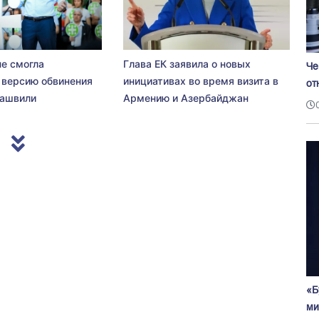
не смогла
Глава ЕК заявила о новых
Че
 версию обвинения
инициативах во время визита в
от
сашвили
Армению и Азербайджан
«Б
ми