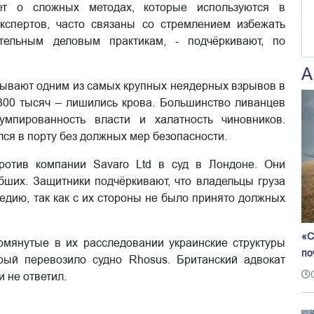
ует о сложных методах, которые используются в
кспертов, часто связаны со стремлением избежать
ительным деловым практикам, - подчёркивают, по
А
азывают одним из самых крупных неядерных взрывов в
 300 тысяч – лишились крова. Большинство ливанцев
умпированность власти и халатность чиновников.
ся в порту без должных мер безопасности.
отив компании Savaro Ltd в суд в Лондоне. Они
ибших. Защитники подчёркивают, что владельцы груза
гедию, так как с их стороны не было принято должных
«С
омянутые в их расследовании украинские структуры
по
орый перевозило судно Rhosus. Британский адвокат
 не ответил.