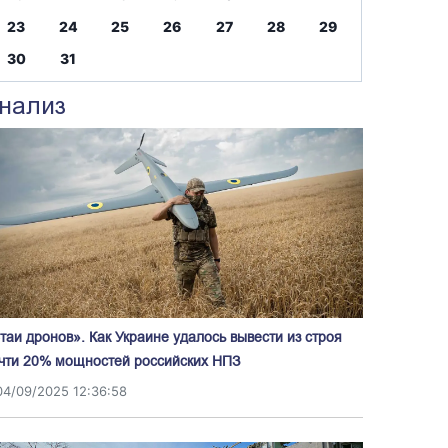
23
24
25
26
27
28
29
30
31
нализ
таи дронов». Как Украине удалось вывести из строя
чти 20% мощностей российских НПЗ
04/09/2025 12:36:58