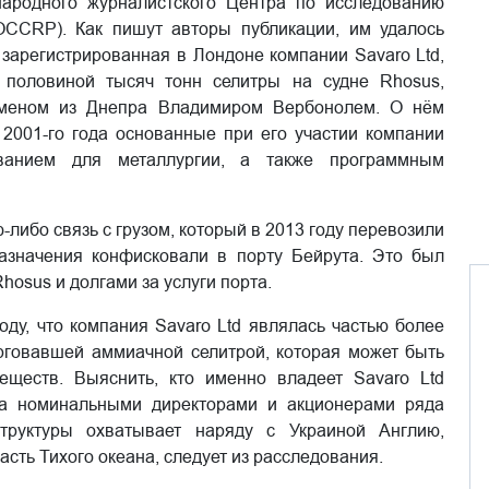
ародного журналистского Центра по исследованию
OCCRP). Как пишут авторы публикации, им удалось
 зарегистрированная в Лондоне компании Savaro Ltd,
 половиной тысяч тонн селитры на судне Rhosus,
есменом из Днепра Владимиром Вербонолем. О нём
с 2001-го года основанные при его участии компании
ованием для металлургии, а также программным
либо связь с грузом, который в 2013 году перевозили
назначения конфисковали в порту Бейрута. Это был
hosus и долгами за услуги порта.
ду, что компания Savaro Ltd являлась частью более
торговавшей аммиачной селитрой, которая может быть
еществ. Выяснить, кто именно владеет Savaro Ltd
за номинальными директорами и акционерами ряда
труктуры охватывает наряду с Украиной Англию,
сть Тихого океана, следует из расследования.