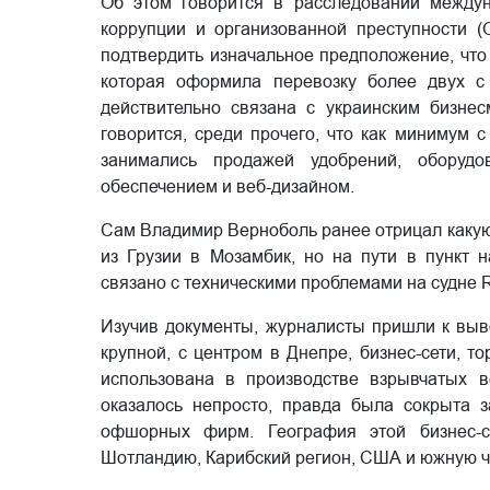
Об этом говорится в расследовании междун
коррупции и организованной преступности (
подтвердить изначальное предположение, что
которая оформила перевозку более двух с
действительно связана с украинским бизн
говорится, среди прочего, что как минимум 
занимались продажей удобрений, оборуд
обеспечением и веб-дизайном.
Сам Владимир Верноболь ранее отрицал какую-
из Грузии в Мозамбик, но на пути в пункт 
связано с техническими проблемами на судне R
Изучив документы, журналисты пришли к выво
крупной, с центром в Днепре, бизнес-сети, 
использована в производстве взрывчатых в
оказалось непросто, правда была сокрыта 
офшорных фирм. География этой бизнес-с
Шотландию, Карибский регион, США и южную ча