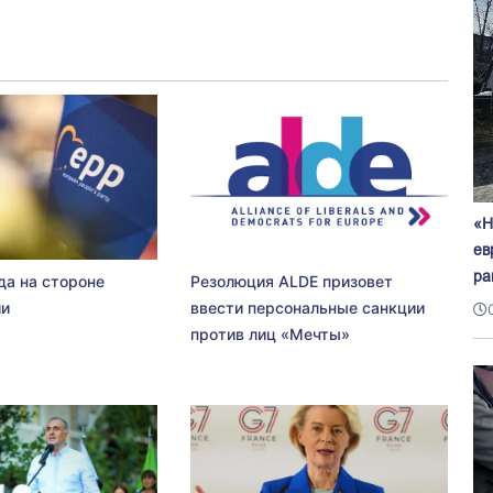
«Н
ев
ра
да на стороне
Резолюция ALDE призовет
ии
ввести персональные санкции
против лиц «Мечты»