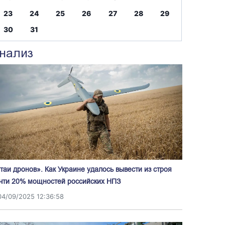
23
24
25
26
27
28
29
30
31
нализ
таи дронов». Как Украине удалось вывести из строя
чти 20% мощностей российских НПЗ
04/09/2025 12:36:58