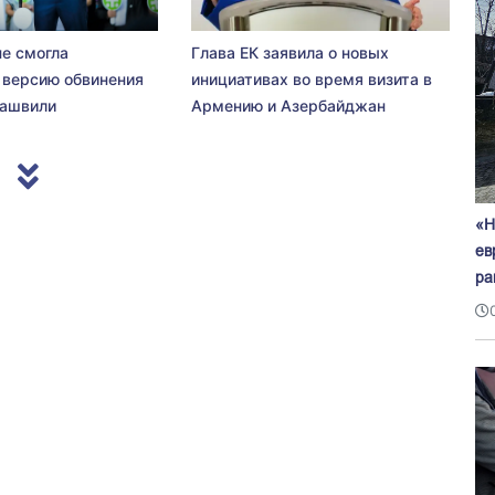
не смогла
Глава ЕК заявила о новых
 версию обвинения
инициативах во время визита в
сашвили
Армению и Азербайджан
«Н
ев
ра