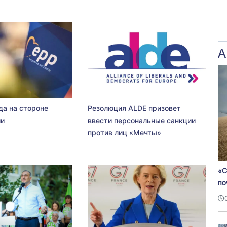
А
да на стороне
Резолюция ALDE призовет
ии
ввести персональные санкции
против лиц «Мечты»
«С
по