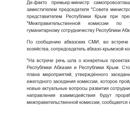
Де-факто премьер-министр самопровозгла
заместителем председателя "Совета министр
представителем Республики Крым при през
"Межправительственной комиссии по то
гуманитарному сотрудничеству Республики Аб
По сообщению абхазских СМИ, во встрече п
хозяйства, сопредседатель абхазо-крымской к
"На встрече речь шла о конкретных проекта
Республики Абхазия и Республики Крым. Ст
плана мероприятий, утверждённого заседан
ежегодного заседания комиссии, которое прой
новые актуальные вопросы развития сотрудн
направления взаимодействия будут прора
межправительственной комиссии, сообщается н