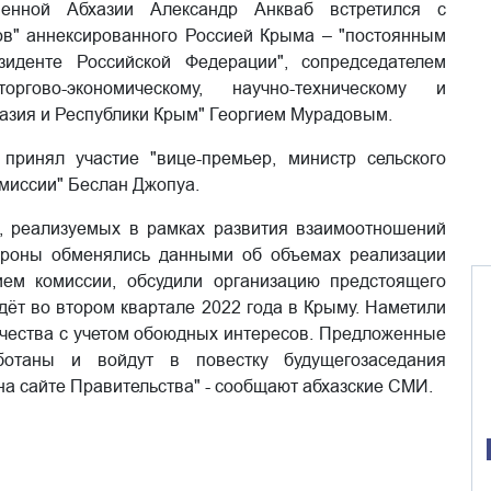
шенной Абхазии Александр Анкваб встретился с
ов" аннексированного Россией Крыма – "постоянным
иденте Российской Федерации", сопредседателем
ргово-экономическому, научно-техническому и
хазия и Республики Крым" Георгием Мурадовым.
ринял участие "вице-премьер, министр сельского
омиссии" Беслан Джопуа.
х, реализуемых в рамках развития взаимоотношений
ороны обменялись данными об объемах реализации
ием комиссии, обсудили организацию предстоящего
дёт во втором квартале 2022 года в Крыму. Наметили
ичества с учетом обоюдных интересов. Предложенные
ботаны и войдут в повестку будущегозаседания
а сайте Правительства" - сообщают абхазские СМИ.