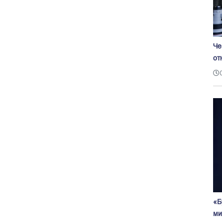
Че
от
«Б
ми