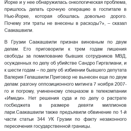
Йорке и у нее обнаружилась онкологическая проблема,
пришлось делать срочную операцию в госпитале в
Нью-Йорке, которая обошлась довольно дорого.
Почему эти траты не внесены в расходы?», – сказал
Саакашвили.
В Грузии Саакашвили признан виновным по двум
делам. Его приговорили к трем годам лишения
свободы за помилование бывших сотрудников МВД,
осужденных по делу об убийстве Сандро Гиргвлиани, и
к шести годам – по делу об избиении бывшего депутата
Валерия Гелашвили.Приговор не вынесен еще по двум
делам: разгону оппозиционного митинга 7 ноября 2007-
го и погрому, учиненному спецназом в телекомпании
«Имеди». Нет решения суда и по делу о растрате
госбюджета в размере девяти миллионов
лари.Саакашвили также предъявили обвинение по 1-й
части статьи 344 УК Грузии по факту незаконного
пересечения государственной границы. ​