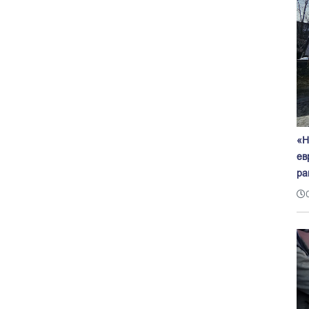
«Н
ев
ра