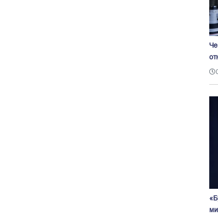
Че
от
«Б
ми