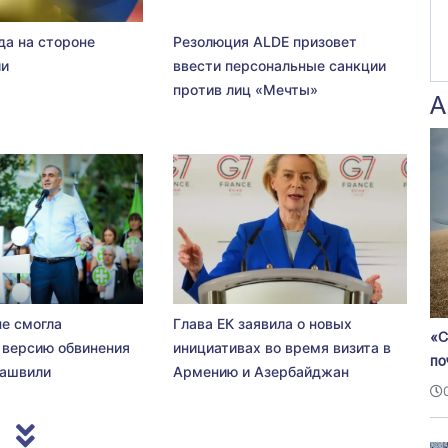
да на стороне
Резолюция ALDE призовет
ии
ввести персональные санкции
против лиц «Мечты»
А
не смогла
Глава ЕК заявила о новых
«С
 версию обвинения
инициативах во время визита в
по
сашвили
Армению и Азербайджан