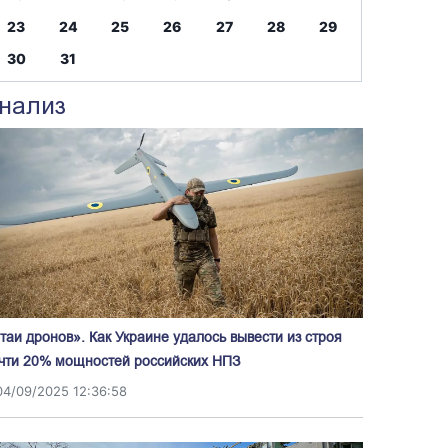
23
24
25
26
27
28
29
30
31
нализ
таи дронов». Как Украине удалось вывести из строя
чти 20% мощностей российских НПЗ
04/09/2025 12:36:58