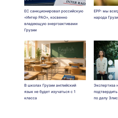
ЕС санкционировал российскую
EPP: мы всег
«Интер РАО», косвенно
народа Груз
владеющую энергоактивами
Грузии
В школах Грузии английский
Экспертиза 
язык не будет изучаться с 1
подтвердить
класса
по делу Эли