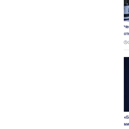
Че
от
«Б
ми