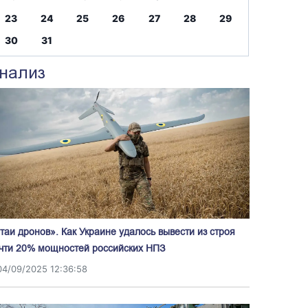
23
24
25
26
27
28
29
30
31
нализ
таи дронов». Как Украине удалось вывести из строя
чти 20% мощностей российских НПЗ
04/09/2025 12:36:58