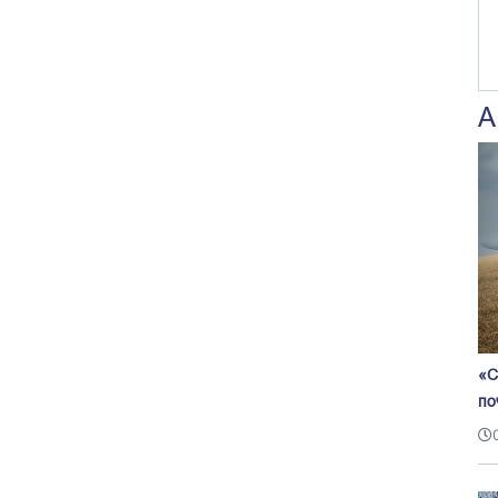
А
«С
по