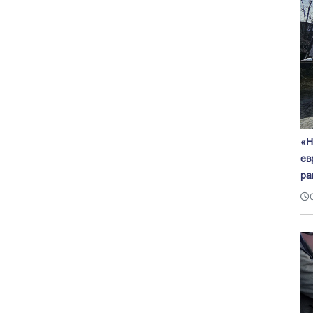
«Н
ев
ра