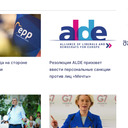
შ
да на стороне
Резолюция ALDE призовет
ии
ввести персональные санкции
против лиц «Мечты»