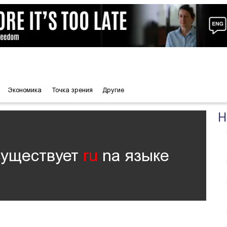
Экономика
Точка зрения
Другие
Н
существует
ru
nа языке