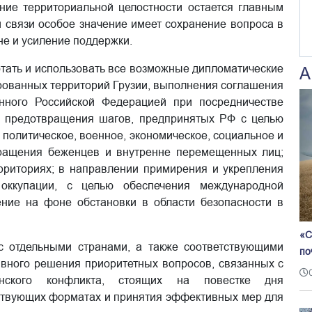
ие территориальной целостности остается главным
й связи особое значение имеет сохранение вопроса в
е и усиление поддержки.
отать и использовать все возможные дипломатические
А
ированных территорий Грузии, выполнения соглашения
нного Российской Федерацией при посредничестве
я предотвращения шагов, предпринятых РФ с целью
 политическое, военное, экономическое, социальное и
вращения беженцев и внутренне перемещенных лиц;
рриториях; в направлении примирения и укрепления
 оккупации, с целью обеспечения международной
ение на фоне обстановки в области безопасности в
«С
с отдельными странами, а также соответствующими
по
вного решения приоритетных вопросов, связанных с
зинского конфликта, стоящих на повестке дня
тствующих форматах и принятия эффективных мер для