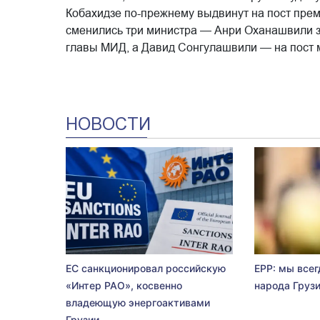
Кобахидзе по-прежнему выдвинут на пост прем
сменились три министра — Анри Оханашвили з
главы МИД, а Давид Сонгулашвили — на пост м
НОВОСТИ
ЕС санкционировал российскую
EPP: мы всег
«Интер РАО», косвенно
народа Груз
владеющую энергоактивами
Грузии