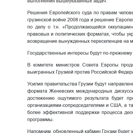
выполнения вышеуказанных задач.
Решения Европейского суда по правам челове
грузинской войне 2008 года и решение Европей
по делу о т.н. «Продолжающейся оккупации»
правовых и политических форматах, чтобы ук
возвращение вынужденных переселенцев на ме
Государственные интересы будут по-прежнему 
В комитете министров Совета Европы продо
выигранных Грузией против Российской Федер
Усилия правительства Грузии будут направл
формата Женевских международных дискуссий
достижению ощутимого результата будет пр
организациями-сопредседателями и США, а т
более эффективной поддержки процесса деок
программы.
Напомним, обновленный кабмин Грузии будет 