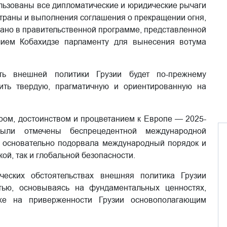
пользованы все дипломатические и юридические рычаги
страны и выполнения соглашения о прекращении огня,
азано в правительственной программе, представленной
лием Кобахидзе парламенту для вынесения вотума
сть внешней политики Грузии будет по-прежнему
ить твердую, прагматичную и ориентированную на
ром, достоинством и процветанием к Европе — 2025-
были отмечены беспрецедентной международной
на основательно подорвала международный порядок и
ой, так и глобальной безопасности.
ческих обстоятельствах внешняя политика Грузии
тью, основываясь на фундаментальных ценностях,
кже на приверженности Грузии основополагающим