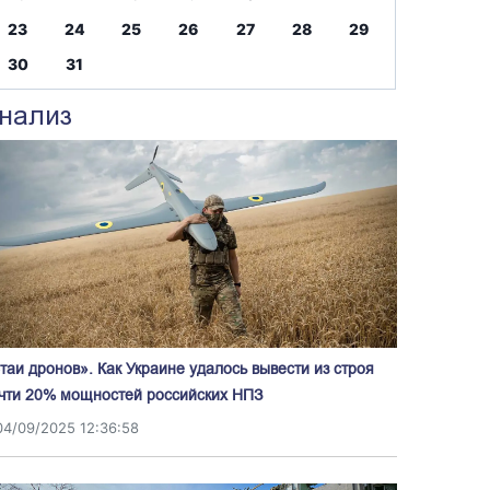
23
24
25
26
27
28
29
30
31
нализ
таи дронов». Как Украине удалось вывести из строя
чти 20% мощностей российских НПЗ
04/09/2025 12:36:58