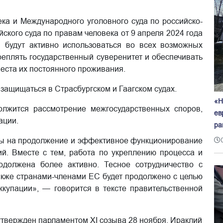
ка и Международного уголовного суда по российско-
ского суда по правам человека от 9 апреля 2024 года
 будут активно использоваться во всех возможных
реплять государственный суверенитет и обеспечивать
ста их постоянного проживания.
защищаться в Страсбургском и Гаагском судах.
«Н
лжится рассмотрение межгосударственных споров,
ев
ации.
ра
ены на продолжение и эффективное функционирование
. Вместе с тем, работа по укреплению процесса и
одолжена более активно. Тесное сотрудничество с
акже странами-членами ЕС будет продолжено с целью
купации», — говорится в тексте правительственной
утвержден парламентом XI созыва 28 ноября. Ираклий