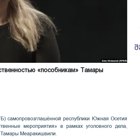
შ
ственностью «пособникам» Тамары
КГБ) самопровозглашённой республики Южная Осетия
ственные мероприятия» в рамках уголовного дела,
и Тамары Меаракишвили.