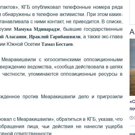
тактов», КГБ опубликовал телефонные номера ряда
и обнаружены в телефоне активистки. При этом каких-
танавливала с ними контакт, не приводится. В списке,
Мамука Мдинарадзе
Грузии
, бывшие государственные
А
й Аласания
Ираклий Гарибашвили
,
, а также экс-глава
Тамаз Бестаев
ции Южной Осетии
.
 Меаракишвили с югоосетинскими оппозиционными
утверждению ведомства, «сообща действовала в целях
В частности, упоминаются оппозиционные ресурсы в
ужденное против Меаракишвили дело и пригрозили
«С
по
ровал с Меаракишвили», обратиться в КГБ, указав, что
обращения лица, чьи действия не нанесли ущерба
овной ответственности.