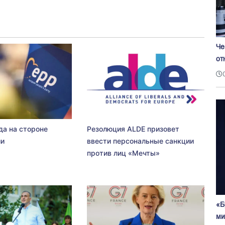
Че
от
да на стороне
Резолюция ALDE призовет
ии
ввести персональные санкции
против лиц «Мечты»
«Б
ми