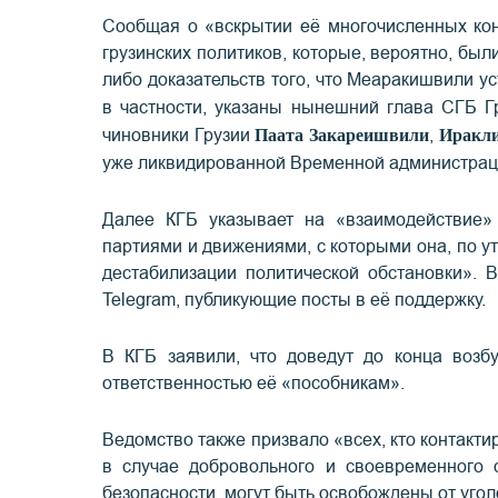
Сообщая о «вскрытии её многочисленных кон
грузинских политиков, которые, вероятно, был
либо доказательств того, что Меаракишвили ус
в частности, указаны нынешний глава СГБ 
Паата Закареишвили
Иракли
чиновники Грузии
,
уже ликвидированной Временной администра
Далее КГБ указывает на «взаимодействие»
партиями и движениями, с которыми она, по 
дестабилизации политической обстановки». 
Telegram, публикующие посты в её поддержку.
В КГБ заявили, что доведут до конца возб
ответственностью её «пособникам».
Ведомство также призвало «всех, кто контакти
в случае добровольного и своевременного 
безопасности, могут быть освобождены от угол