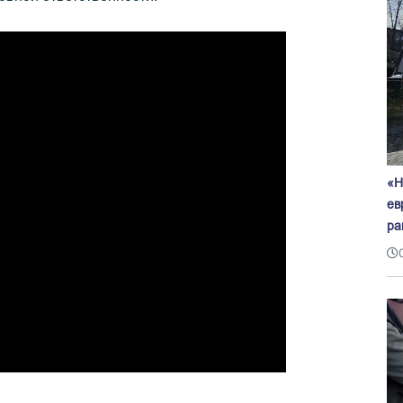
«Н
ев
ра