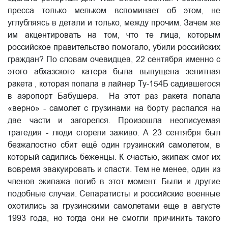
пресса только мельком вспоминает об этом, не
углубляясь в детали и только, между прочим. Зачем же
им акцентировать на том, что те лица, которым
российское правительство помогало, убили российских
граждан? По словам очевидцев, 22 сентября именно с
этого абхазского катера была выпущена зенитная
ракета , которая попала в лайнер Ту-154Б садившегося
в аэропорт Бабушера. На этот раз ракета попала
«верно» - самолет с грузинами на борту распался на
две части и загорелся. Произошла неописуемая
трагедия - люди сгорели заживо. А 23 сентября был
безжалостно сбит ещё один грузинский самолетом, в
который садились беженцы. К счастью, экипаж смог их
вовремя эвакуировать и спасти. Тем не менее, один из
членов экипажа погиб в этот момент. Были и другие
подобные случаи. Сепаратисты и российские военные
охотились за грузинскими самолетами еще в августе
1993 года, но тогда они не смогли причинить такого