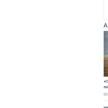
А
«С
по