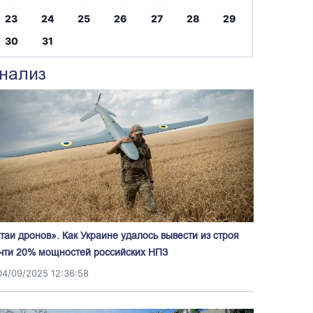
23
24
25
26
27
28
29
30
31
нализ
таи дронов». Как Украине удалось вывести из строя
чти 20% мощностей российских НПЗ
04/09/2025 12:36:58