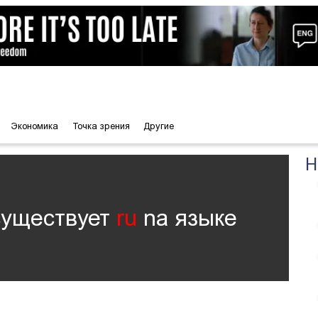
Экономика
Точка зрения
Другие
Н
существует
ru
nа языке