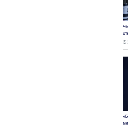
Че
от
«Б
ми