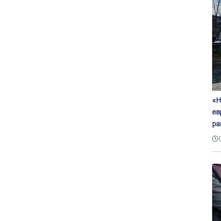
«Н
ев
ра