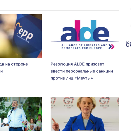
შ
да на стороне
Резолюция ALDE призовет
ии
ввести персональные санкции
против лиц «Мечты»