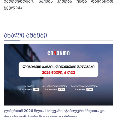
უმოქმედობაც. საქმის კეთება უნდა დავიწყოთ
ყველამ».
ᲐᲮᲐᲚᲘ ᲐᲛᲑᲔᲑᲘ
ლიბერთიმ 2026 წლის I ნახევარი სტაბილური ზრდითა და
ძლიერი ფინანსური შედეგებით დაასრულა