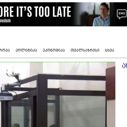
როპა
პოლიტიკა
ეკონომიკა
თვალსაზრისი
სხვა
ა