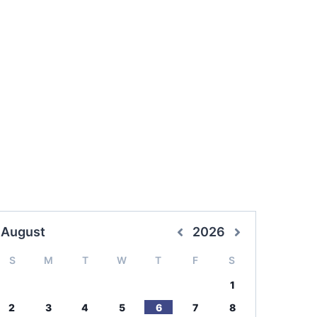
August
2026
S
M
T
W
T
F
S
1
2
3
4
5
6
7
8