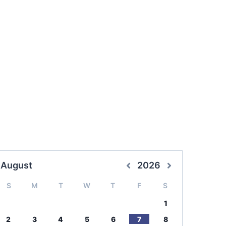
August
2026
S
M
T
W
T
F
S
1
2
3
4
5
6
7
8