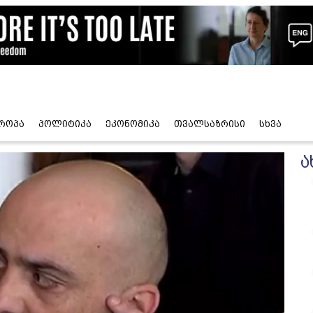
როპა
პოლიტიკა
ეკონომიკა
თვალსაზრისი
სხვა
ა