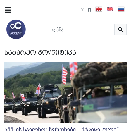
საგარეო პოლიტიკა
აშშ-ის საელჩო: წვრთნები, „მტკიცე სული“,