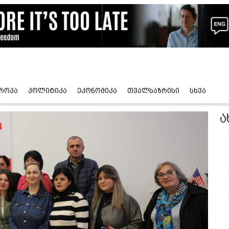
როპა
პოლიტიკა
ეკონომიკა
თვალსაზრისი
სხვა
ა