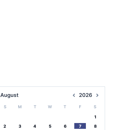
August
2026
S
M
T
W
T
F
S
1
2
3
4
5
6
7
8